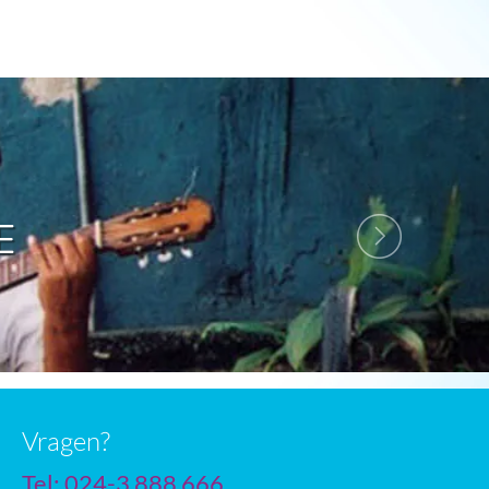
Next
E
Vragen?
Tel: 024-3 888 666