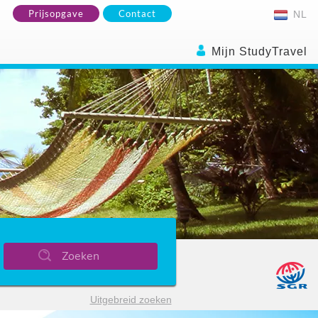
Prijsopgave
Contact
NL
Mijn StudyTravel
Zoeken
Uitgebreid zoeken