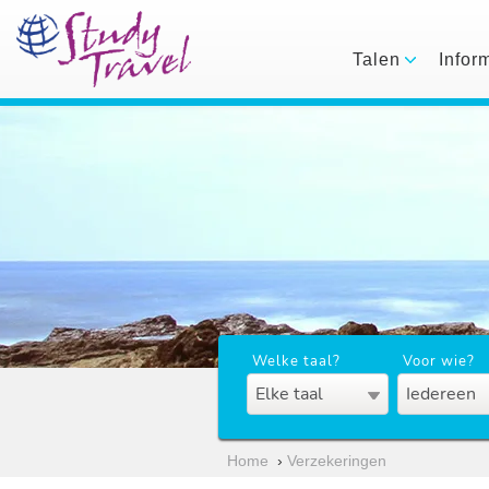
Talen
Infor
Welke taal?
Voor wie?
Elke taal
Iedereen
Home
›
Verzekeringen