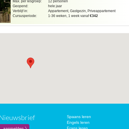
Max. per lesgroep:
12 personen
Geopend:
hele jaar
Verblijf in:
Appartement, Gastgezin, Priveappartement
Cursusperiode:
1-36 weken, 1 week vanaf
€342
Nieuwsbrief
Spaans leren
Engels leren
Frans leren