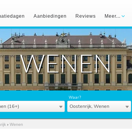
matiedagen
Aanbiedingen
Reviews
Meer...
WENEN
Waar?
en (16+)
Oostenrijk, Wenen
rijk
›
Wenen