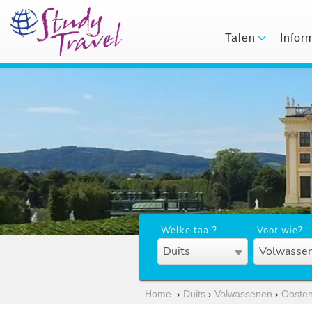
Talen
Infor
Welke taal?
Voor wie?
Duits
Volwassen
Home
›
Duits
›
Volwassenen
›
Oosten