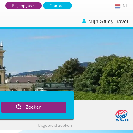
Prijsopgave
Contact
NL
Mijn StudyTravel
Zoeken
Uitgebreid zoeken