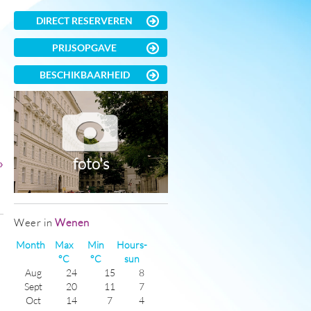
DIRECT RESERVEREN
PRIJSOPGAVE
m
BESCHIKBAARHEID
foto's
»
Weer in
Wenen
)
Month
Max
Min
Hours-
°C
°C
sun
Aug
24
15
8
Sept
20
11
7
Oct
14
7
4