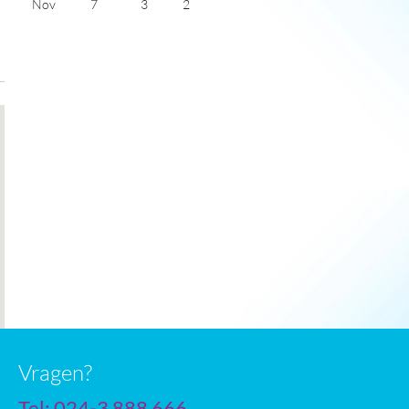
Nov
7
3
2
Dec
3
-1
1
Jan
1
-4
2
Feb
3
-3
3
Mar
8
1
4
Apr
15
6
6
May
19
10
8
June
23
14
8
July
25
15
9
Vragen?
Tel: 024-3 888 666