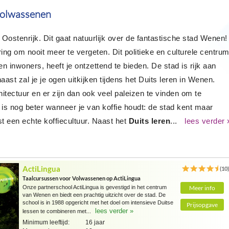
volwassenen
 Oostenrijk. Dit gaat natuurlijk over de fantastische stad Wenen!
ing om nooit meer te vergeten. Dit politieke en culturele centru
en inwoners, heeft je ontzettend te bieden. De stad is rijk aan
ast zal je je ogen uitkijken tijdens het Duits leren in Wenen.
itectuur en er zijn dan ook veel paleizen te vinden om te
is nog beter wanneer je van koffie houdt: de stad kent maar
st een echte koffiecultuur. Naast het
Duits leren
...
lees verder 
ActiLingua
(10
Taalcursussen voor Volwassenen op ActiLingua
Onze partnerschool ActiLingua is gevestigd in het centrum
Meer info
van Wenen en biedt een prachtig uitzicht over de stad. De
school is in 1988 opgericht met het doel om intensieve Duitse
Prijsopgave
lees verder »
lessen te combineren met...
Minimum leeftijd:
16 jaar