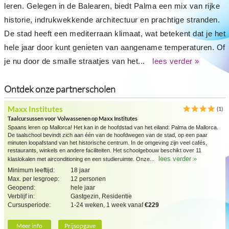
leren. Gelegen in de Balearen, biedt Palma een mix van rijke
historie, indrukwekkende architectuur en prachtige stranden.
De stad heeft een mediterraan klimaat, wat betekent dat je het
hele jaar door kunt genieten van aangename temperaturen. Of
je nu door de smalle straatjes van het...
lees verder »
Ontdek onze partnerscholen
Maxx Institutes
(1)
Taalcursussen voor Volwassenen op Maxx Institutes
Spaans leren op Mallorca! Het kan in de hoofdstad van het eiland: Palma de Mallorca.
De taalschool bevindt zich aan één van de hoofdwegen van de stad, op een paar
minuten loopafstand van het historische centrum. In de omgeving zijn veel cafés,
restaurants, winkels en andere faciliteiten. Het schoolgebouw beschikt over 11
lees verder »
klaslokalen met airconditioning en een studieruimte. Onze...
Minimum leeftijd:
18 jaar
Max. per lesgroep:
12 personen
Geopend:
hele jaar
Verblijf in:
Gastgezin, Residentie
Cursusperiode:
1-24 weken, 1 week vanaf
€229
Meer info
Prijsopgave