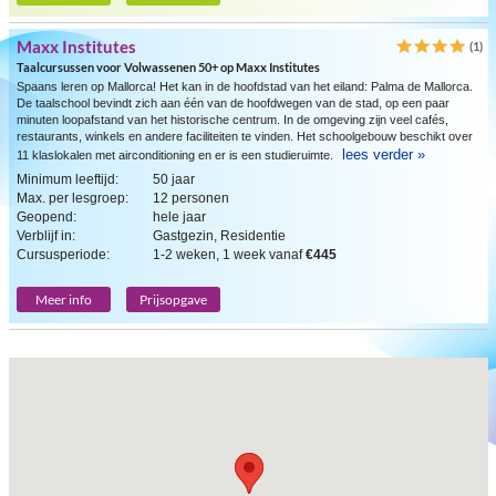
Maxx Institutes
(1)
Taalcursussen voor Volwassenen 50+ op Maxx Institutes
Spaans leren op Mallorca! Het kan in de hoofdstad van het eiland: Palma de Mallorca.
De taalschool bevindt zich aan één van de hoofdwegen van de stad, op een paar
minuten loopafstand van het historische centrum. In de omgeving zijn veel cafés,
restaurants, winkels en andere faciliteiten te vinden. Het schoolgebouw beschikt over
lees verder »
11 klaslokalen met airconditioning en er is een studieruimte.
Minimum leeftijd:
50 jaar
Max. per lesgroep:
12 personen
Geopend:
hele jaar
Verblijf in:
Gastgezin, Residentie
Cursusperiode:
1-2 weken, 1 week vanaf
€445
Meer info
Prijsopgave