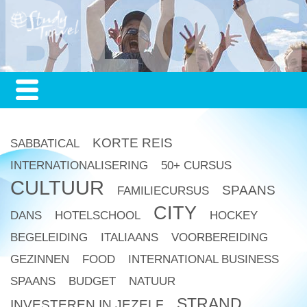
KORTE REIS
SABBATICAL
INTERNATIONALISERING
50+ CURSUS
CULTUUR
SPAANS
FAMILIECURSUS
CITY
DANS
HOTELSCHOOL
HOCKEY
BEGELEIDING
ITALIAANS
VOORBEREIDING
GEZINNEN
FOOD
INTERNATIONAL BUSINESS
SPAANS
BUDGET
NATUUR
STRAND
INVESTEREN IN JEZELF