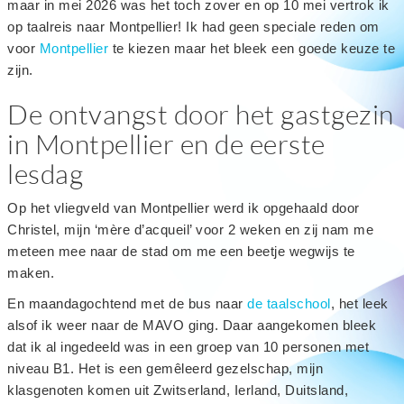
maar in mei 2026 was het toch zover en op 10 mei vertrok ik
op taalreis naar Montpellier! Ik had geen speciale reden om
voor
Montpellier
te kiezen maar het bleek een goede keuze te
zijn.
De ontvangst door het gastgezin
in Montpellier en de eerste
lesdag
Op het vliegveld van Montpellier werd ik opgehaald door
Christel, mijn ‘mère d’acqueil’ voor 2 weken en zij nam me
meteen mee naar de stad om me een beetje wegwijs te
maken.
En maandagochtend met de bus naar
de taalschool
, het leek
alsof ik weer naar de MAVO ging. Daar aangekomen bleek
dat ik al ingedeeld was in een groep van 10 personen met
niveau B1. Het is een gemêleerd gezelschap, mijn
klasgenoten komen uit Zwitserland, Ierland, Duitsland,