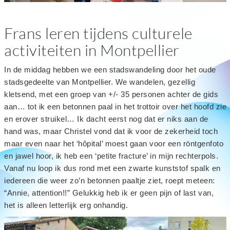
Frans leren tijdens culturele
activiteiten in Montpellier
In de middag hebben we een stadswandeling door het oude
stadsgedeelte van Montpellier. We wandelen, gezellig
kletsend, met een groep van +/- 35 personen achter de gids
aan… tot ik een betonnen paal in het trottoir over het hoofd zie
en erover struikel… Ik dacht eerst nog dat er niks aan de
hand was, maar Christel vond dat ik voor de zekerheid toch
maar even naar het ‘hôpital’ moest gaan voor een röntgenfoto
en jawel hoor, ik heb een ‘petite fracture’ in mijn rechterpols.
Vanaf nu loop ik dus rond met een zwarte kunststof spalk en
iedereen die weer zo’n betonnen paaltje ziet, roept meteen:
“Annie, attention!!” Gelukkig heb ik er geen pijn of last van,
het is alleen letterlijk erg onhandig.