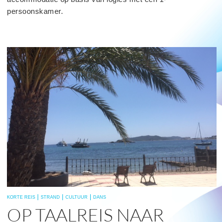
persoonskamer.
read
more
KORTE REIS
STRAND
CULTUUR
DANS
OP TAALREIS NAAR