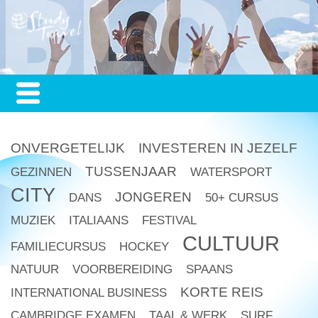
ONVERGETELIJK
INVESTEREN IN JEZELF
TUSSENJAAR
GEZINNEN
WATERSPORT
CITY
JONGEREN
DANS
50+ CURSUS
MUZIEK
ITALIAANS
FESTIVAL
CULTUUR
FAMILIECURSUS
HOCKEY
NATUUR
VOORBEREIDING
SPAANS
KORTE REIS
INTERNATIONAL BUSINESS
CAMBRIDGE EXAMEN
TAAL & WERK
SURF