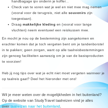
handbagage ipv onderin je koffer...
Check van te voren wat je wel en niet mee mag nemen
(vooral voor de terugreis, niet alle
souvenirs
zijn
toegestaan).
Draag
makkelijke kleding
en (vooral voor lange
vluchten) neem eventueel een reiskussen mee.
En mocht je nou op de bestemming zijn aangekomen en
erachter komen dat je toch vergeten bent om je tandenborstel
in te pakken; geen zorgen, want op alle taalreisbestemmingen
zijn genoeg faciliteiten aanwezig om je van de basisproducten
te voorzien!
Heb jij nog tips over wat je echt niet moet vergeten wanneer je
op taalreis gaat? Deel het hieronder met ons!
Wil je meer weten over de mogelijkheden in het buitenland?
Op de website van StudyTravel taalreizen vind je alles
over
taalreizen naar het buitenland
.