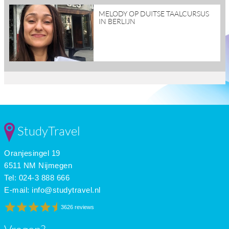
read
MELODY OP DUITSE TAALCURSUS
more
IN BERLIJN
StudyTravel
Oranjesingel 19
6511 NM Nijmegen
Tel: 024-3 888 666
E-mail:
info@studytravel.nl
3626 reviews