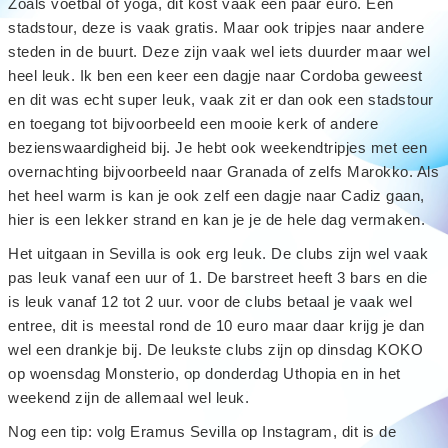
Zoals voetbal of yoga, dit kost vaak een paar euro. Een
stadstour, deze is vaak gratis. Maar ook tripjes naar andere
steden in de buurt. Deze zijn vaak wel iets duurder maar wel
heel leuk. Ik ben een keer een dagje naar Cordoba geweest
en dit was echt super leuk, vaak zit er dan ook een stadstour
en toegang tot bijvoorbeeld een mooie kerk of andere
bezienswaardigheid bij. Je hebt ook weekendtripjes met een
overnachting bijvoorbeeld naar Granada of zelfs Marokko. Als
het heel warm is kan je ook zelf een dagje naar Cadiz gaan,
hier is een lekker strand en kan je je de hele dag vermaken.
Het uitgaan in Sevilla is ook erg leuk. De clubs zijn wel vaak
pas leuk vanaf een uur of 1. De barstreet heeft 3 bars en die
is leuk vanaf 12 tot 2 uur. voor de clubs betaal je vaak wel
entree, dit is meestal rond de 10 euro maar daar krijg je dan
wel een drankje bij. De leukste clubs zijn op dinsdag KOKO
op woensdag Monsterio, op donderdag Uthopia en in het
weekend zijn de allemaal wel leuk.
Nog een tip: volg Eramus Sevilla op Instagram, dit is de