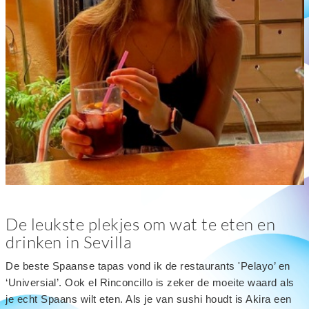
De leukste plekjes om wat te eten en
drinken in Sevilla
De beste Spaanse tapas vond ik de restaurants 'Pelayo’ en
‘Universial’. Ook el Rinconcillo is zeker de moeite waard als
je echt Spaans wilt eten. Als je van sushi houdt is Akira een