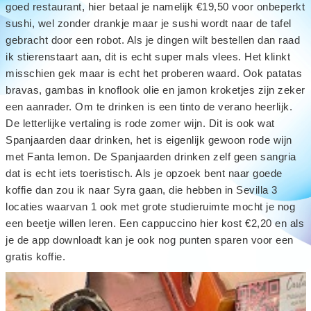
goed restaurant, hier betaal je namelijk €19,50 voor onbeperkt
sushi, wel zonder drankje maar je sushi wordt naar de tafel
gebracht door een robot. Als je dingen wilt bestellen dan raad
ik stierenstaart aan, dit is echt super mals vlees. Het klinkt
misschien gek maar is echt het proberen waard. Ook patatas
bravas, gambas in knoflook olie en jamon kroketjes zijn zeker
een aanrader. Om te drinken is een tinto de verano heerlijk.
De letterlijke vertaling is rode zomer wijn. Dit is ook wat
Spanjaarden daar drinken, het is eigenlijk gewoon rode wijn
met Fanta lemon. De Spanjaarden drinken zelf geen sangria
dat is echt iets toeristisch. Als je opzoek bent naar goede
koffie dan zou ik naar Syra gaan, die hebben in Sevilla 3
locaties waarvan 1 ook met grote studieruimte mocht je nog
een beetje willen leren. Een cappuccino hier kost €2,20 en als
je de app downloadt kan je ook nog punten sparen voor een
gratis koffie.