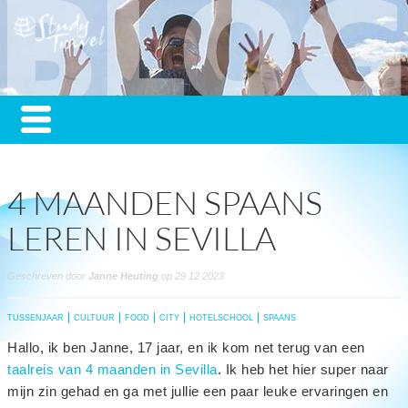
4 MAANDEN SPAANS
LEREN IN SEVILLA
Geschreven door
Janne Heuting
op 29 12 2023
TUSSENJAAR
CULTUUR
FOOD
CITY
HOTELSCHOOL
SPAANS
Hallo, ik ben Janne, 17 jaar, en ik kom net terug van een
taalreis van 4 maanden in Sevilla
. Ik heb het hier super naar
mijn zin gehad en ga met jullie een paar leuke ervaringen en