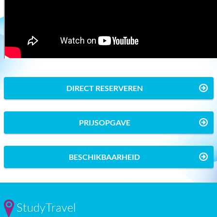
DIRECT RESERVEREN
PRIJSOPGAVE
BESCHIKBAARHEID
StudyTravel