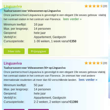
Linguaviva
(29)
Taalcursussen voor Volwassenen op Linguaviva
Onze partnerschool Linguaviva is gevestigd in een elegant 19e eeuws gebouw vlakbij
lees verder »
het centraal station in het centrum van Florence.
Minimum leeftijd:
16 jaar
Max. per lesgroep:
14 personen
Geopend:
hele jaar
Verblijf in:
Appartement, Gastgezin
Cursusperiode:
1-36 weken, 1 week vanaf
€350
Meer info
Prijsopgave
Linguaviva
(29)
Taalcursussen voor Volwassenen 50+ op Linguaviva
Onze partnerschool Linguaviva is gevestigd in een elegant 19e eeuws gebouw vlakbij
het centraal station in het centrum van Florence. Je ontmoet hier veel andere
lees verder »
internationale studenten uit meer dan 60 verschillende landen.
Minimum leeftijd:
50 jaar
Max. per lesgroep:
14 personen
Geopend:
hele jaar
Verblijf in:
Appartement, Gastgezin
Cursusperiode:
2-2 weken, 2 weken vanaf
€1390