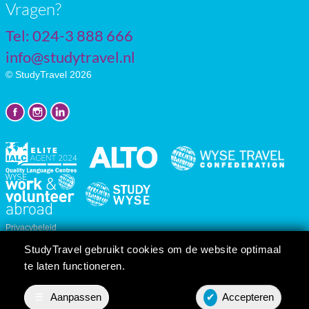
Vragen?
Tel: 024-3 888 666
info@studytravel.nl
© StudyTravel 2026
Privacybeleid
Cookie instellingen
StudyTravel gebruikt cookies om de website optimaal
Reis/cursusvoorwaarden
te laten functioneren.
☰
Aanpassen
✔
Accepteren
Prijsopgave
Contact