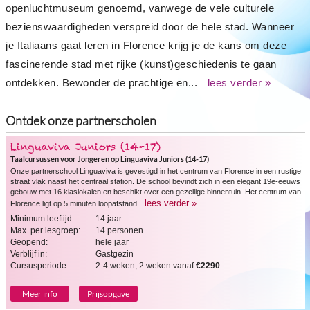
openluchtmuseum genoemd, vanwege de vele culturele
bezienswaardigheden verspreid door de hele stad. Wanneer
je Italiaans gaat leren in Florence krijg je de kans om deze
fascinerende stad met rijke (kunst)geschiedenis te gaan
ontdekken. Bewonder de prachtige en...
lees verder »
Ontdek onze partnerscholen
Linguaviva Juniors (14-17)
Taalcursussen voor Jongeren op Linguaviva Juniors (14-17)
Onze partnerschool Linguaviva is gevestigd in het centrum van Florence in een rustige
straat vlak naast het centraal station. De school bevindt zich in een elegant 19e-eeuws
gebouw met 16 klaslokalen en beschikt over een gezellige binnentuin. Het centrum van
lees verder »
Florence ligt op 5 minuten loopafstand.
Minimum leeftijd:
14 jaar
Max. per lesgroep:
14 personen
Geopend:
hele jaar
Verblijf in:
Gastgezin
Cursusperiode:
2-4 weken, 2 weken vanaf
€2290
Meer info
Prijsopgave