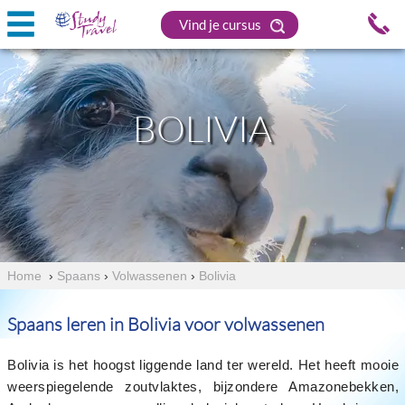
Vind je cursus
BOLIVIA
Home
›
Spaans
›
Volwassenen
›
Bolivia
Spaans leren in Bolivia voor volwassenen
Bolivia is het hoogst liggende land ter wereld. Het heeft mooie
weerspiegelende zoutvlaktes, bijzondere Amazonebekken,