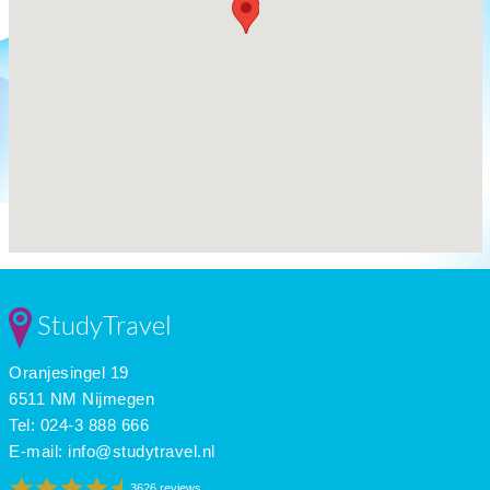
StudyTravel
Oranjesingel 19
6511 NM Nijmegen
Tel: 024-3 888 666
E-mail:
info@studytravel.nl
3626 reviews