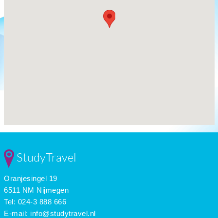
StudyTravel
Oranjesingel 19
6511 NM Nijmegen
Tel: 024-3 888 666
E-mail:
info@studytravel.nl