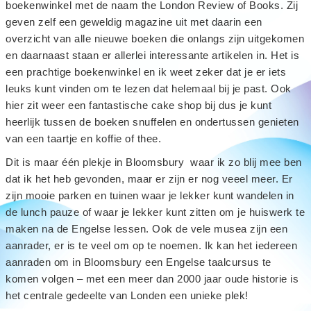
boekenwinkel met de naam the London Review of Books. Zij
geven zelf een geweldig magazine uit met daarin een
overzicht van alle nieuwe boeken die onlangs zijn uitgekomen
en daarnaast staan er allerlei interessante artikelen in. Het is
een prachtige boekenwinkel en ik weet zeker dat je er iets
leuks kunt vinden om te lezen dat helemaal bij je past. Ook
hier zit weer een fantastische cake shop bij dus je kunt
heerlijk tussen de boeken snuffelen en ondertussen genieten
van een taartje en koffie of thee.
Dit is maar één plekje in Bloomsbury waar ik zo blij mee ben
dat ik het heb gevonden, maar er zijn er nog veeel meer. Er
zijn mooie parken en tuinen waar je lekker kunt wandelen in
de lunch pauze of waar je lekker kunt zitten om je huiswerk te
maken na de Engelse lessen. Ook de vele musea zijn een
aanrader, er is te veel om op te noemen. Ik kan het iedereen
aanraden om in Bloomsbury een Engelse taalcursus te
komen volgen – met een meer dan 2000 jaar oude historie is
het centrale gedeelte van Londen een unieke plek!