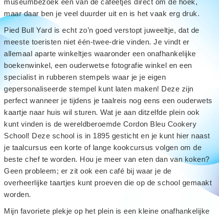
museumbezoek één van de cafeetjes direct om de hoek,
maar daar ben je veel duurder uit en is het vaak erg druk.
Pied Bull Yard is echt zo’n goed verstopt juweeltje, dat de
meeste toeristen niet één-twee-drie vinden. Je vindt er
allemaal aparte winkeltjes waaronder een onafhankelijke
boekenwinkel, een ouderwetse fotografie winkel en een
specialist in rubberen stempels waar je je eigen
gepersonaliseerde stempel kunt laten maken! Deze zijn
perfect wanneer je tijdens je taalreis nog eens een ouderwets
kaartje naar huis wil sturen. Wat je aan ditzelfde plein ook
kunt vinden is de wereldberoemde Cordon Bleu Cookery
School! Deze school is in 1895 gesticht en je kunt hier naast
je taalcursus een korte of lange kookcursus volgen om de
beste chef te worden. Hou je meer van eten dan van koken?
Geen probleem; er zit ook een café bij waar je de
overheerlijke taartjes kunt proeven die op de school gemaakt
worden.
Mijn favoriete plekje op het plein is een kleine onafhankelijke