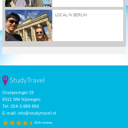
read
LOCAL IN BERLIN
more
StudyTravel
Oranjesingel 19
6511 NM Nijmegen
Tel: 024-3 888 666
E-mail:
info@studytravel.nl
3626 reviews