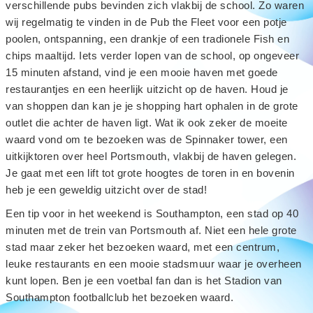
verschillende pubs bevinden zich vlakbij de school. Zo waren
wij regelmatig te vinden in de Pub the Fleet voor een potje
poolen, ontspanning, een drankje of een tradionele Fish en
chips maaltijd. Iets verder lopen van de school, op ongeveer
15 minuten afstand, vind je een mooie haven met goede
restaurantjes en een heerlijk uitzicht op de haven. Houd je
van shoppen dan kan je je shopping hart ophalen in de grote
outlet die achter de haven ligt. Wat ik ook zeker de moeite
waard vond om te bezoeken was de Spinnaker tower, een
uitkijktoren over heel Portsmouth, vlakbij de haven gelegen.
Je gaat met een lift tot grote hoogtes de toren in en bovenin
heb je een geweldig uitzicht over de stad!
Een tip voor in het weekend is Southampton, een stad op 40
minuten met de trein van Portsmouth af. Niet een hele grote
stad maar zeker het bezoeken waard, met een centrum,
leuke restaurants en een mooie stadsmuur waar je overheen
kunt lopen. Ben je een voetbal fan dan is het Stadion van
Southampton footballclub het bezoeken waard.