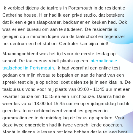
Ik verbleef tijdens de taalreis in Portsmouth in de residentie
Catherine house. Hier had ik een privé studio, dat betekent
dat ik een eigen slaapkamer, badkamer en keuken had. Ook
was er een bureau om aan te studeren. De residentie is
gelegen op 5 minuten lopen van de taalschool en tegenover
het centrum en het station. Centraler kan bijna niet!
Maandagochtend was het tijd voor de eerste lesdag op
school. De taalcursus vindt plaats op een
internationale
taalschool in Portsmouth
. Ik had vooraf al een online test
gedaan om mijn niveau te bepalen en aan de hand van een
spreek test die je op school doet delen ze je in een klas in. De
taalcursus vond voor mij plaats van 09:00 - 11:45 uur met een
kwartier pauze om 10:15 en een lunchpauze. Daarna had ik
weer les vanaf 13:00 tot 15:45 uur en op vrijdagmiddag had ik
geen les. In de ochtend werd vooral les gegeven in
grammatica en in de middag lag de focus op spreken. Voor
deze twee onderdelen had ik twee verschillende docenten.
Mocht je tijdens je lessen het idee hebben dat je te laag bent