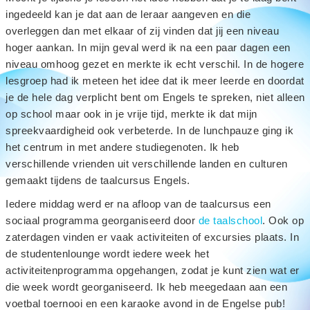
ingedeeld kan je dat aan de leraar aangeven en die
overleggen dan met elkaar of zij vinden dat jij een niveau
hoger aankan. In mijn geval werd ik na een paar dagen een
niveau omhoog gezet en merkte ik echt verschil. In de hogere
lesgroep had ik meteen het idee dat ik meer leerde en doordat
je de hele dag verplicht bent om Engels te spreken, niet alleen
op school maar ook in je vrije tijd, merkte ik dat mijn
spreekvaardigheid ook verbeterde. In de lunchpauze ging ik
het centrum in met andere studiegenoten. Ik heb
verschillende vrienden uit verschillende landen en culturen
gemaakt tijdens de taalcursus Engels.
Iedere middag werd er na afloop van de taalcursus een
sociaal programma georganiseerd door
de taalschool
. Ook op
zaterdagen vinden er vaak activiteiten of excursies plaats. In
de studentenlounge wordt iedere week het
activiteitenprogramma opgehangen, zodat je kunt zien wat er
die week wordt georganiseerd. Ik heb meegedaan aan een
voetbal toernooi en een karaoke avond in de Engelse pub!