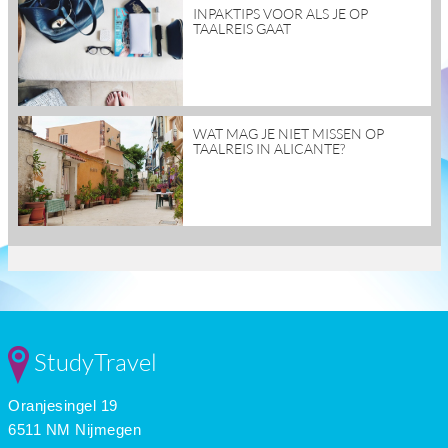
read
INPAKTIPS VOOR ALS JE OP
more
TAALREIS GAAT
read
WAT MAG JE NIET MISSEN OP
more
TAALREIS IN ALICANTE?
StudyTravel
Oranjesingel 19
6511 NM Nijmegen