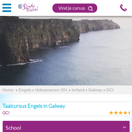
Vind je cursus
Home
›
Engels
›
Volwassenen 50+
›
Ierland
›
Galway
›
GCI
Taalcursus Engels in Galway
GCI
School