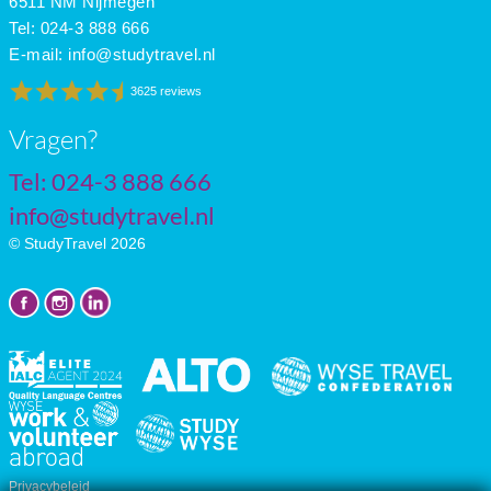
6511 NM Nijmegen
July
19
11
5
Tel: 024-3 888 666
E-mail:
info@studytravel.nl
3625 reviews
Vragen?
Tel: 024-3 888 666
info@studytravel.nl
© StudyTravel 2026
Privacybeleid