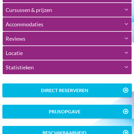
Cursussen & prijzen
Accommodaties
Reviews
Locatie
Statistieken
DIRECT RESERVEREN
PRIJSOPGAVE
BESCHIKBAARHEID