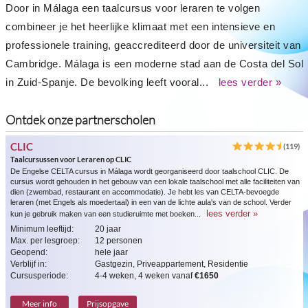
Door in Málaga een taalcursus voor leraren te volgen
combineer je het heerlijke klimaat met een intensieve en
professionele training, geaccrediteerd door de universiteit van
Cambridge. Málaga is een moderne stad aan de Costa del Sol
in Zuid-Spanje. De bevolking leeft vooral...
lees verder »
Ontdek onze partnerscholen
CLIC
(119)
Taalcursussen voor Leraren op CLIC
De Engelse CELTA cursus in Málaga wordt georganiseerd door taalschool CLIC. De
cursus wordt gehouden in het gebouw van een lokale taalschool met alle faciliteiten van
dien (zwembad, restaurant en accommodatie). Je hebt les van CELTA-bevoegde
leraren (met Engels als moedertaal) in een van de lichte aula's van de school. Verder
lees verder »
kun je gebruik maken van een studieruimte met boeken...
Minimum leeftijd:
20 jaar
Max. per lesgroep:
12 personen
Geopend:
hele jaar
Verblijf in:
Gastgezin, Priveappartement, Residentie
Cursusperiode:
4-4 weken, 4 weken vanaf
€1650
Meer info
Prijsopgave