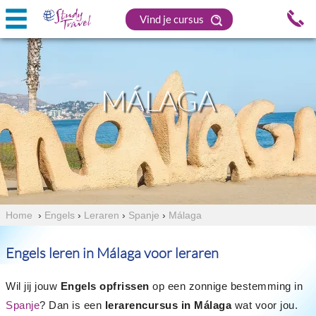
Vind je cursus
MÁLAGA
Home
›
Engels
›
Leraren
›
Spanje
›
Málaga
Engels leren in Málaga voor leraren
Wil jij jouw
Engels opfrissen
op een zonnige bestemming in
Spanje
? Dan is een
lerarencursus in Málaga
wat voor jou.