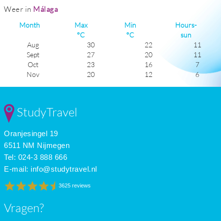
Weer in
Málaga
Month
Max
Min
Hours-
°C
°C
sun
Aug
30
22
11
Sept
27
20
11
Oct
23
16
7
Nov
20
12
6
Dec
17
10
5
Jan
17
8
6
Feb
17
8
6
StudyTravel
Mar
18
11
6
Apr
21
13
8
Oranjesingel 19
May
23
15
10
June
27
19
11
6511 NM Nijmegen
July
29
21
11
Tel: 024-3 888 666
E-mail:
info@studytravel.nl
3625 reviews
Vragen?