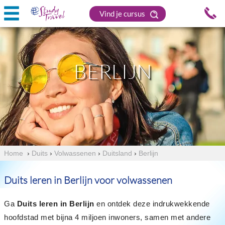
Vind je cursus
BERLIJN
Home
›
Duits
›
Volwassenen
›
Duitsland
›
Berlijn
Duits leren in Berlijn voor volwassenen
Ga
Duits leren in Berlijn
en ontdek deze indrukwekkende
hoofdstad met bijna 4 miljoen inwoners, samen met andere