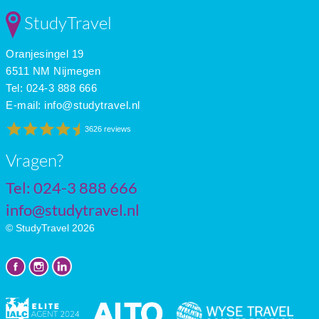
Feb
3
-3
3
StudyTravel
Mar
8
0
4
Apr
13
4
6
Oranjesingel 19
May
18
8
7
June
22
11
8
6511 NM Nijmegen
July
23
13
7
Tel: 024-3 888 666
E-mail:
info@studytravel.nl
3626 reviews
Vragen?
Tel: 024-3 888 666
info@studytravel.nl
© StudyTravel 2026