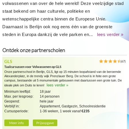
volwassenen van over de hele wereld! Deze veelzijdige stad
staat bekend om haar culturele, politieke en
wetenschappelijke centra binnen de Europese Unie.
Daarnaast is Berlijn ook nog eens één van de groenste
steden in Europa dankzij de vele parken en...
lees verder »
Ontdek onze partnerscholen
GLS
(67)
Taalcursussen voor Volwassenen op GLS
Onze partnerschool in Berlijn, GLS, ligt op 15 minuten loopafstand van de beroemde
Alexanderplatz, in de trendy wijk Prenzlauer Berg. De school is in feite een grote
campus, bestaande uit 5 monumentale gebouwen met daartussen een grote tuin. De
lees verder »
ideale plek om Duits te leren!
Minimum leeftijd:
18 jaar
Max. per lesgroep:
14 personen
Geopend:
hele jaar
Verblijf in:
Appartement, Gastgezin, Schoolresidentie
Cursusperiode:
1-36 weken, 1 week vanaf
€235
Meer info
Prijsopgave