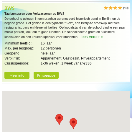
BWS
(10)
Taalcursussen voor Volwassenen op BWS
De school is gelegen in een prachtig gerenoveerd historisch pand in Berlijn, op de
begane grond. Het gebied is een typische "Kiez", een Berlijnse stadswijk met veel
restaurants, bars en kleine winkeltjes. Op loopafstand van de school vind je een paar
mooie parken, leuk om te gaan lunchen. De school heeft 3 grote en 3 kleinere
lees verder »
klaslokalen en een keuken speciaal voor studenten.
Minimum leeftijd:
16 jaar
Max. per lesgroep:
12 personen
Geopend:
hele jaar
Verblijf in:
Appartement, Gastgezin, Priveappartement
Cursusperiode:
1-36 weken, 1 week vanaf
€330
Meer info
Prijsopgave