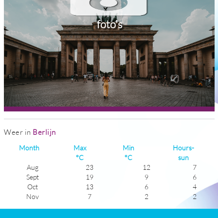
foto's
Weer in
Berlijn
Month
Max
Min
Hours-
°C
°C
sun
Aug
23
12
7
Sept
19
9
6
Oct
13
6
4
Nov
7
2
2
Dec
3
-1
1
Jan
2
-3
2