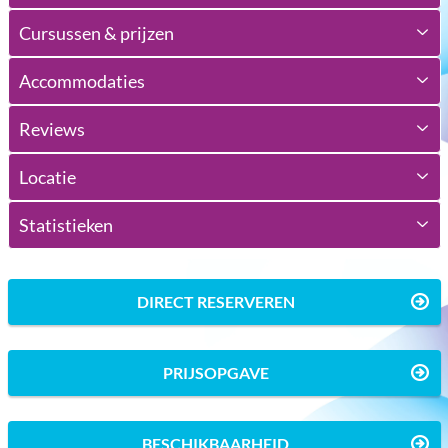
Cursussen & prijzen
Accommodaties
Reviews
Locatie
Statistieken
DIRECT RESERVEREN
PRIJSOPGAVE
BESCHIKBAARHEID