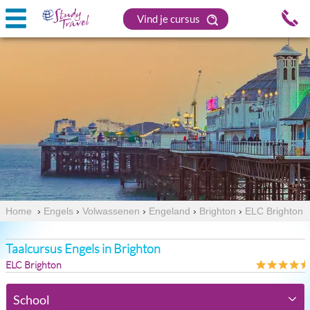
Vind je cursus
Home
›
Engels
›
Volwassenen
›
Engeland
›
Brighton
›
ELC Brighton
Taalcursus Engels in Brighton
ELC Brighton
School