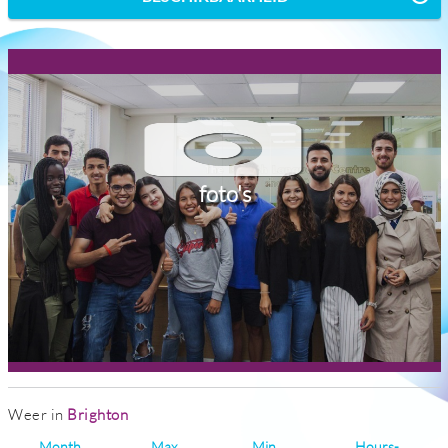
foto's
Weer in
Brighton
Month
Max
Min
Hours-