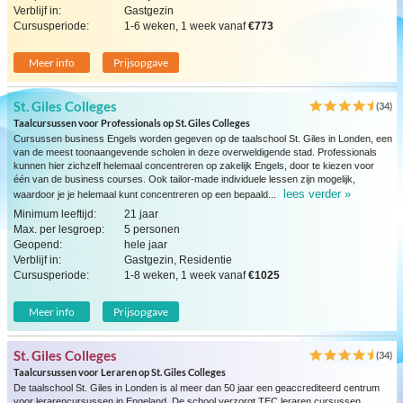
Verblijf in:
Gastgezin
Cursusperiode:
1-6 weken, 1 week vanaf
€773
Meer info
Prijsopgave
St. Giles Colleges
(34)
Taalcursussen voor Professionals op St. Giles Colleges
Cursussen business Engels worden gegeven op de taalschool St. Giles in Londen, een
van de meest toonaangevende scholen in deze overweldigende stad. Professionals
kunnen hier zichzelf helemaal concentreren op zakelijk Engels, door te kiezen voor
één van de business courses. Ook tailor-made individuele lessen zijn mogelijk,
lees verder »
waardoor je je helemaal kunt concentreren op een bepaald...
Minimum leeftijd:
21 jaar
Max. per lesgroep:
5 personen
Geopend:
hele jaar
Verblijf in:
Gastgezin, Residentie
Cursusperiode:
1-8 weken, 1 week vanaf
€1025
Meer info
Prijsopgave
St. Giles Colleges
(34)
Taalcursussen voor Leraren op St. Giles Colleges
De taalschool St. Giles in Londen is al meer dan 50 jaar een geaccrediteerd centrum
voor lerarencursussen in Engeland. De school verzorgt TEC leraren cursussen