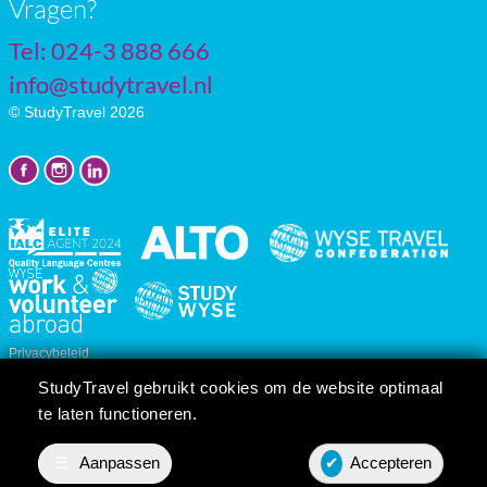
Vragen?
Tel: 024-3 888 666
info@studytravel.nl
© StudyTravel 2026
Privacybeleid
Cookie instellingen
StudyTravel gebruikt cookies om de website optimaal
Reis/cursusvoorwaarden
te laten functioneren.
☰
Aanpassen
✔
Accepteren
Prijsopgave
Contact