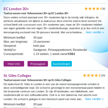
EC London 30+
(8)
Taalcursussen voor Volwassenen 30+ op EC London 30+
Deze unieke school speciaal voor 30+ studenten ligt in de trendy wijk Islington; de
perfecte uitvalsbasis om tijdens je taalcursus deze enorme stad te leren kennen! De
school biedt ook cursussen voor 16+ studenten aan, maar de 30+ studenten hebben
een eigen gedeelte met een eigen 30+ studentenlounge, waardoor je je dus echt in een
lees verder »
leeromgeving exclusief met 30-plussers bevindt. Met verscheidene...
Minimum leeftijd:
30 jaar
Max. per lesgroep:
15 personen
Geopend:
hele jaar
Verblijf in:
Gastgezin, Priveappartement, Residentie
Cursusperiode:
1-24 weken, 1 week vanaf
€563
Meer info
Prijsopgave
Aanbiedingen
St. Giles Colleges
(34)
Taalcursussen voor Volwassenen 30+ op St. Giles Colleges
De taalschool St. Giles in Londen is een van de meest toonaangevende scholen in
deze overweldigende stad. De school is gevestigd in een monumentaal pand midden in
het bruisende centrum van Londen. Er zijn 40 leslokalen, een bibliotheek, een
studentencafé en een zelfstudieruimte. Ook is er een dakterras met uitzicht over
lees verder »
Londen. De school is gelegen in een historisch pand van meer dan...
Minimum leeftijd:
30 jaar