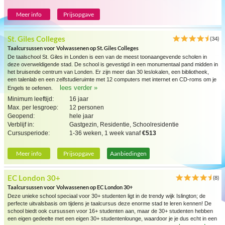
Meer info
Prijsopgave
St. Giles Colleges
(34)
Taalcursussen voor Volwassenen op St. Giles Colleges
De taalschool St. Giles in Londen is een van de meest toonaangevende scholen in
deze overweldigende stad. De school is gevestigd in een monumentaal pand midden in
het bruisende centrum van Londen. Er zijn meer dan 30 leslokalen, een bibliotheek,
een talenlab en een zelfstudieruimte met 12 computers met internet en CD-roms om je
lees verder »
Engels te oefenen.
Minimum leeftijd:
16 jaar
Max. per lesgroep:
12 personen
Geopend:
hele jaar
Verblijf in:
Gastgezin, Residentie, Schoolresidentie
Cursusperiode:
1-36 weken, 1 week vanaf
€513
Meer info
Prijsopgave
Aanbiedingen
EC London 30+
(8)
Taalcursussen voor Volwassenen op EC London 30+
Deze unieke school speciaal voor 30+ studenten ligt in de trendy wijk Islington; de
perfecte uitvalsbasis om tijdens je taalcursus deze enorme stad te leren kennen! De
school biedt ook cursussen voor 16+ studenten aan, maar de 30+ studenten hebben
een eigen gedeelte met een eigen 30+ studentenlounge, waardoor je je dus echt in een