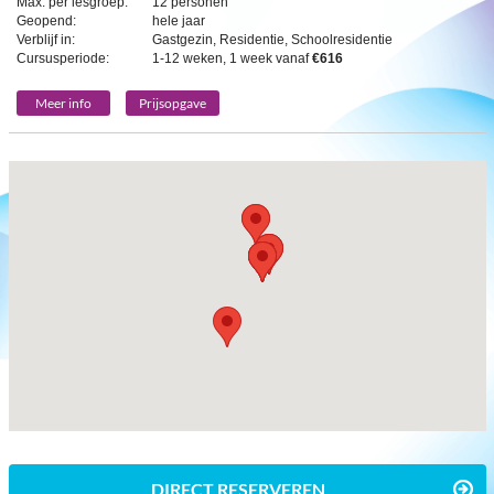
Max. per lesgroep:
12 personen
Geopend:
hele jaar
Verblijf in:
Gastgezin, Residentie, Schoolresidentie
Cursusperiode:
1-12 weken, 1 week vanaf
€616
Meer info
Prijsopgave
DIRECT RESERVEREN