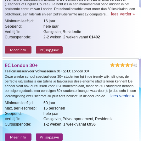
(Teachers of English Course). Je hebt les in een monumentaal pand midden in het
bruisende centrum van Londen. De school beschikt over meer dan 30 leslokalen, een
lees verder »
bibliotheek, een talenlab en een zelfstudieruimte met 12 computers...
Minimum leeftijd:
16 jaar
Geopend:
hele jaar
Verblijf in:
Gastgezin, Residentie
Cursusperiode:
2-2 weken, 2 weken vanaf
€1402
Meer info
Prijsopgave
EC London 30+
(8)
Taalcursussen voor Volwassenen 50+ op EC London 30+
Deze unieke school speciaal voor 30+ studenten ligt in de trendy wijk Islington; de
perfecte uitvalsbasis om tijdens je taalcursus deze enorme stad te leren kennen! De
school biedt ook cursussen voor 16+ studenten aan, maar de 30+ studenten hebben
een eigen gedeelte met een eigen 30+ studentenlounge, waardoor je je dus echt in een
lees verder »
leeromgeving exclusief met 30-plussers bevindt. In dit deel van de...
Minimum leeftijd:
50 jaar
Max. per lesgroep:
15 personen
Geopend:
hele jaar
Verblijf in:
Gastgezin, Priveappartement, Residentie
Cursusperiode:
1-2 weken, 1 week vanaf
€956
Meer info
Prijsopgave