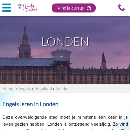
Vind je cursus
LONDEN
Home
›
Engels
›
Engeland
›
Londen
Engels leren in Londen
Deze overweldigende stad moet je minstens één keer in je
leven gezien hebben! Londen is ontzettend veelzijdig. Zo vind