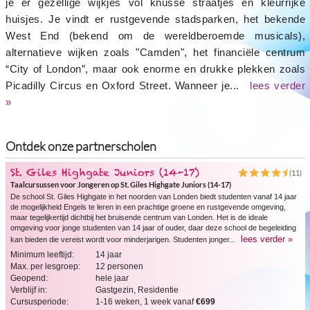
je er gezellige wijkjes vol knusse straatjes en kleurrijke
huisjes. Je vindt er rustgevende stadsparken, het bekende
West End (bekend om de wereldberoemde musicals),
alternatieve wijken zoals "Camden", het financiële centrum
“City of London”, maar ook enorme en drukke plekken zoals
Picadilly Circus en Oxford Street. Wanneer je...
lees verder
»
Ontdek onze partnerscholen
St. Giles Highgate Juniors (14-17)
(11)
Taalcursussen voor Jongeren op St. Giles Highgate Juniors (14-17)
De school St. Giles Highgate in het noorden van Londen biedt studenten vanaf 14 jaar
de mogelijkheid Engels te leren in een prachtige groene en rustgevende omgeving,
maar tegelijkertijd dichtbij het bruisende centrum van Londen. Het is de ideale
omgeving voor jonge studenten van 14 jaar of ouder, daar deze school de begeleiding
lees verder »
kan bieden die vereist wordt voor minderjarigen. Studenten jonger...
Minimum leeftijd:
14 jaar
Max. per lesgroep:
12 personen
Geopend:
hele jaar
Verblijf in:
Gastgezin, Residentie
Cursusperiode:
1-16 weken, 1 week vanaf
€699