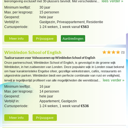
lees verder »
leeromgeving exclusief met 30-plussers bevindt. Met verscheidene...
Minimum leeftijd:
30 jaar
Max. per lesgroep:
15 personen
Geopend:
hele jaar
Verblijf in:
Gastgezin, Priveappartement, Residentie
Cursusperiode:
1-24 weken, 1 week vanaf
€563
Meer info
Prijsopgave
Aanbiedingen
Wimbledon School of English
(1)
Taalcursussen voor Volwassenen op Wimbledon School of English
Onze partnerschool, Wimbledon School of English, is gevestigd in de groene wijk
Wimbledon, in het zuidwesten van Londen. Deze populaire wijk in Londen staat bekend
om haar karakteristieke Engelse sfeer, gezellige winkelstraten, cafés, restaurants en
uitgestrekte parken. Wimbledon biedt een perfecte combinatie van rust en veiligheid,
lees verder »
terwijl je tegelijkertijd profiteert van alle mogelijkheden die wereldstad...
Minimum leeftijd:
16 jaar
Max. per lesgroep:
14 personen
Geopend:
hele jaar
Verblijf in:
Appartement, Gastgezin
Cursusperiode:
1-24 weken, 1 week vanaf
€536
Meer info
Prijsopgave