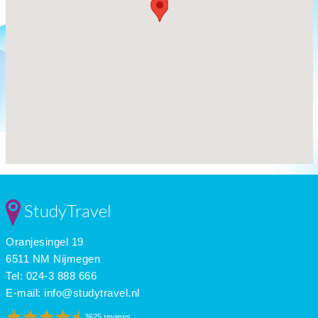
StudyTravel
Oranjesingel 19
6511 NM Nijmegen
Tel: 024-3 888 666
E-mail:
info@studytravel.nl
3625 reviews