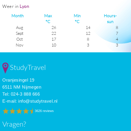
Weer in
Lyon
Month
Max
Min
Hours-
°C
°C
sun
Aug
26
14
8
Sept
22
12
7
Oct
17
8
4
Nov
10
3
3
Dec
6
0
2
Jan
6
0
2
Feb
8
1
3
StudyTravel
Mar
12
3
5
Apr
15
6
6
Oranjesingel 19
May
19
9
7
June
23
13
8
6511 NM Nijmegen
July
27
15
9
Tel: 024-3 888 666
E-mail:
info@studytravel.nl
3626 reviews
Vragen?