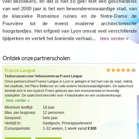
veel bezoekers, en dat is niet zo gek! Met een geschiedenis
van wel 2000 jaar is het een bewonderenswaardige stad, van
de klassieke Romeinse ruïnes en de Notre-Dame de
Fourvière tot de meest moderne architectonische
hoogstandjes. Het erfgoed van Lyon omvat veel verschillende
tijdperken en vertelt het boeiende verhaal...
lees verder »
Ontdek onze partnerscholen
France Langue
(2)
Taalcursussen voor Volwassenen op France Langue
Onze partnerschool France Langue in Lyon is gelegen in het hart van de stad, vlakbij
het stadhuis, het Place Bellecour en vele andere bezienswaardigheden. De taalschool
bevindt zich in een typisch Frans gebouw aan een monumentaal en levendig
stadsplein. De taalschool beschikt over 4 klaslokalen en een studentenlounge.
lees verder »
Minimum leeftijd:
16 jaar
Max. per lesgroep:
12 personen
Geopend:
hele jaar
Verblijf in:
Gastgezin, Priveappartement
Cursusperiode:
1-32 weken, 1 week vanaf
€300