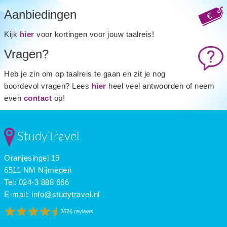
Aanbiedingen
Kijk
hier
voor kortingen voor jouw taalreis!
Vragen?
Heb je zin om op taalreis te gaan en zit je nog
boordevol vragen? Lees
hier
heel veel antwoorden of neem
even
contact
op!
StudyTravel
Oranjesingel 19
6511 NM Nijmegen
Tel: 024-3 888 666
E-mail:
info@studytravel.nl
3626 reviews