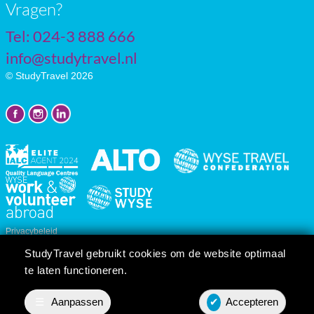
Vragen?
Tel: 024-3 888 666
info@studytravel.nl
© StudyTravel 2026
Privacybeleid
Cookie instellingen
StudyTravel gebruikt cookies om de website optimaal
Reis/cursusvoorwaarden
te laten functioneren.
☰
Aanpassen
✔
Accepteren
Prijsopgave
Contact