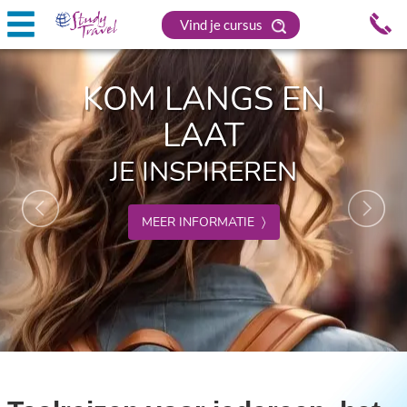
Vind je cursus
Previous
Nex
KOM LANGS EN
LAAT
JE INSPIREREN
MEER INFORMATIE 〉