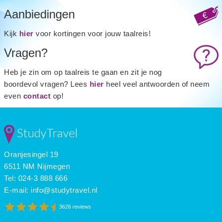
Aanbiedingen
Kijk
hier
voor kortingen voor jouw taalreis!
Vragen?
Heb je zin om op taalreis te gaan en zit je nog
boordevol vragen? Lees
hier
heel veel antwoorden of neem
even
contact
op!
StudyTravel
Oranjesingel 19
6511 NM Nijmegen
Tel: 024-3 888 666
E-mail:
info@studytravel.nl
3626 reviews