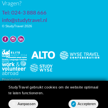
Vragen?
Tel: 024-3 888 666
info@studytravel.nl
© StudyTravel 2026
Privacybeleid
Cookie instellingen
StudyTravel gebruikt cookies om de website optimaal
Reis/cursusvoorwaarden
te laten functioneren.
☰
Aanpassen
✔
Accepteren
Prijsopgave
Contact