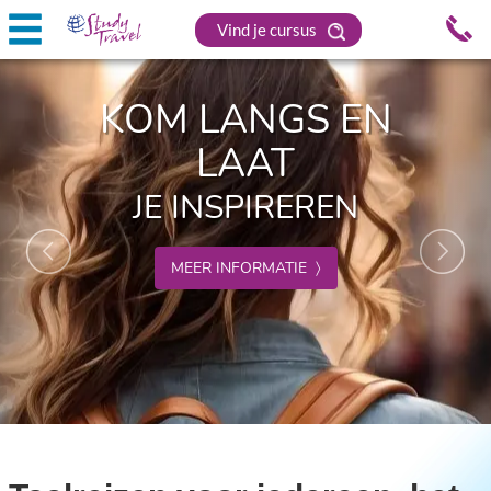
Vind je cursus
Previous
Nex
KOM LANGS EN
LAAT
JE INSPIREREN
MEER INFORMATIE 〉