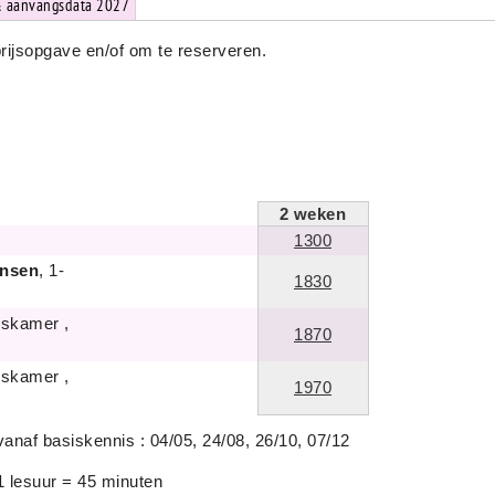
& aanvangsdata 2027
prijsopgave en/of om te reserveren.
2
weken
1300
ansen
, 1-
1830
nskamer ,
1870
nskamer ,
1970
vanaf basiskennis : 04/05, 24/08, 26/10, 07/12
1 lesuur = 45 minuten