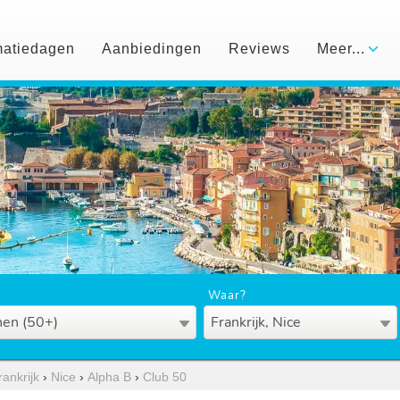
matiedagen
Aanbiedingen
Reviews
Meer...
Waar?
en (50+)
Frankrijk, Nice
rankrijk
›
Nice
›
Alpha B
›
Club 50