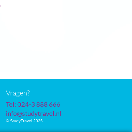
n
g
Vragen?
Tel: 024-3 888 666
info@studytravel.nl
© StudyTravel 2026