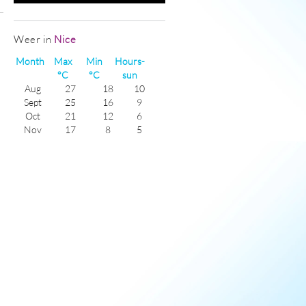
Weer in
Nice
Month
Max
Min
Hours-
°C
°C
sun
Aug
27
18
10
Sept
25
16
9
Oct
21
12
6
Nov
17
8
5
Dec
13
5
4
Jan
13
4
5
Feb
13
5
6
Mar
15
7
6
Apr
17
9
8
May
20
13
9
June
24
16
10
July
27
18
12