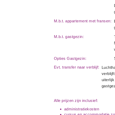
M.b.t. appartement met fransen:
M.b.t. gastgezin:
Opties Gastgezin:
Evt. transfer naar verblijf:
Luchtha
verblij
uiterli
gastgez
Alle prijzen zijn inclusief:
administratiekosten
cursus en accommodatie zo