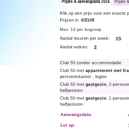
Prijzen & aanvangsdata 2026
Prijzen 
Klik op een prijs voor een exacte 
Prijzen in
€/EUR
Max. 10 per lesgroep
Aantal lesuren per week:
15
Aantal weken:
2
Club 50 zonder accommodatie
Club 50 met
appartement met fr
persoonskamer , logies
Club 50 met
gastgezin
, 2-persoo
halfpension
Club 50 met
gastgezin
, 1-persoo
halfpension
Aanvangsdata
:
Let op
: