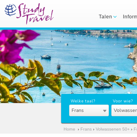
Talen
Infor
Welke taal?
Voor wie?
Frans
Volwassen
Home
›
Frans
›
Volwassenen 50+
›
F