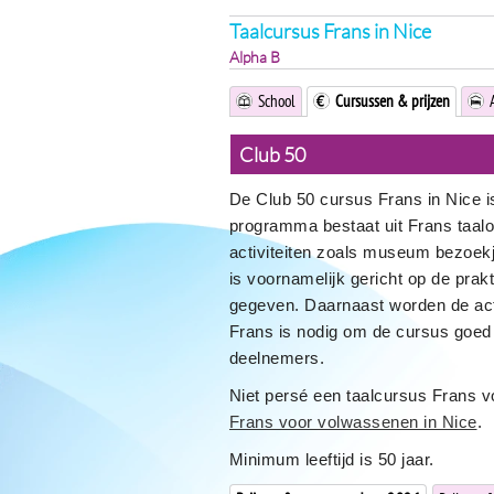
Taalcursus Frans in Nice
Alpha B
School
Cursussen & prijzen
Club 50
De Club 50 cursus Frans in Nice i
programma bestaat uit Frans taalo
activiteiten zoals museum bezoekje
is voornamelijk gericht op de pra
gegeven. Daarnaast worden de acti
Frans is nodig om de cursus goed
deelnemers.
Niet persé een taalcursus Frans v
Frans voor volwassenen in Nice
.
Minimum leeftijd is 50 jaar.