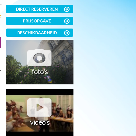
DIRECT RESERVEREN
PRIJSOPGAVE
BESCHIKBAARHEID
s
foto's
video's