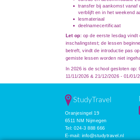
transfer bij aankomst vanaf d
verblijft en in het weekend
lesmateriaal
deelnamecertificaat
Let op
: op de eerste lesdag vindt 
inschalingstest; de lessen beginn
betreft, vindt de introductie pas
gemiste lessen worden niet ingeha
In 2026 is de school gesloten op:
11/11/2026 & 21/12/2026 - 01/01/
StudyTravel
Oranjesingel 19
6511 NM Nijmegen
Tel: 024-3 888 666
E-mail:
info@studytravel.nl