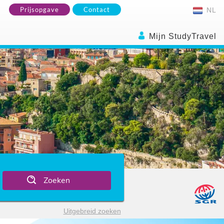
Prijsopgave
Contact
NL
Mijn StudyTravel
Zoeken
Uitgebreid zoeken