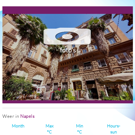
foto's
Weer in
Napels
Month
Max
Min
Hours-
°C
°C
sun