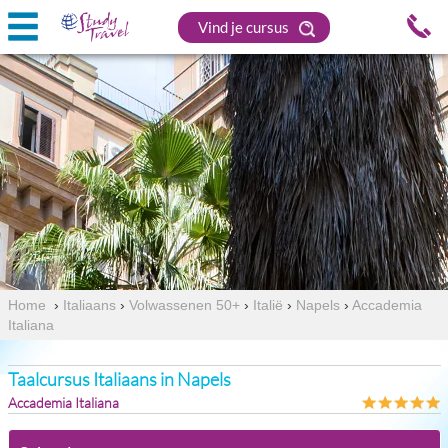
Vind je cursus
Home
›
Italiaans
›
Volwassenen 50+
›
Italië
›
Napels
›
Accademia
Italiana
Taalcursus Italiaans in Napels
Accademia Italiana