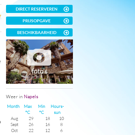
DIRECT RESERVEREN
PRIJSOPGAVE
BESCHIKBAARHEID
r
foto's
Weer in
Napels
Month
Max
Min
Hours-
°C
°C
sun
Aug
29
18
10
n
Sept
26
16
8
Oct
22
12
6