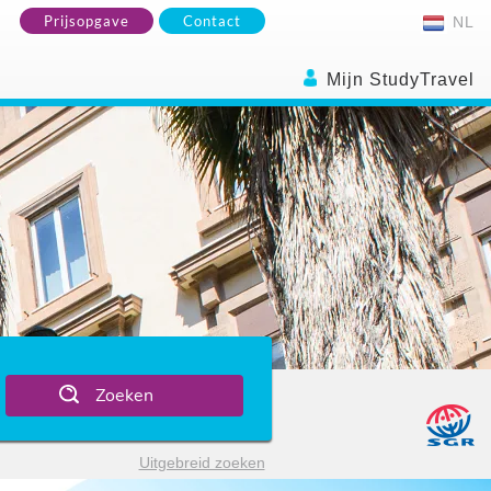
Prijsopgave
Contact
NL
Mijn StudyTravel
Zoeken
Uitgebreid zoeken