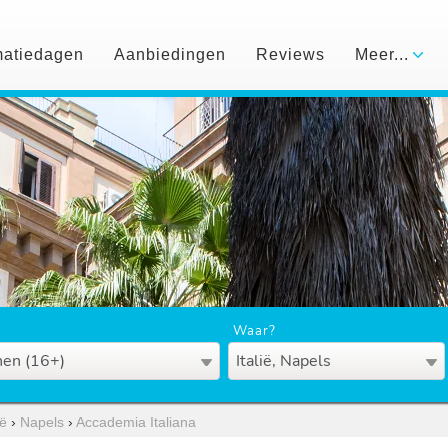
matiedagen
Aanbiedingen
Reviews
Meer...
Waar?
en (16+)
Italië, Napels
ië
›
Napels
›
Accademia Italiana