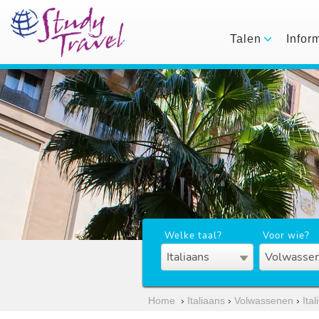
Talen
Infor
Welke taal?
Voor wie?
Italiaans
Volwassen
Home
›
Italiaans
›
Volwassenen
›
Ital