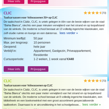
Meer info
Prijsopgave
CLIC
(73)
Taalcursussen voor Volwassenen 50+ op CLIC
De taalschool in Cádiz, CLIC, is uniek gelegen in één van de beste wijken van de stad
“Bahia Blanca”, slechts een paar minuten verwijderd van het strand en op loopafstand
van de winkels. De moderne school bestaat uit 13 volledig ingerichte klaslokalen, een
lees verder »
zelf-studie ruimte en lounge en een dakterras.
Minimum leeftijd:
50 jaar
Max. per lesgroep:
10 personen
Geopend:
hele jaar
Verblijf in:
Appartement, Gastgezin, Priveappartement,
Residentie
Cursusperiode:
1-2 weken, 1 week vanaf
€440
Meer info
Prijsopgave
CLIC
(73)
Taalcursussen voor Volwassenen op CLIC
De taalschool in Cádiz, CLIC, is uniek gelegen in een van de beste wijken van de stad
“Bahia Blanca” slechts een paar meter verwijderd van het strand en op loopafstand
van de winkels. De moderne school bestaat uit 8 volledig ingerichte klaslokalen, een
bibliotheek en een boekenwinkel met een groot assortiment gespecialiseerde
lees verder »
taalboeken. Daarnaast is er airconditioning in het schoolgebouw...