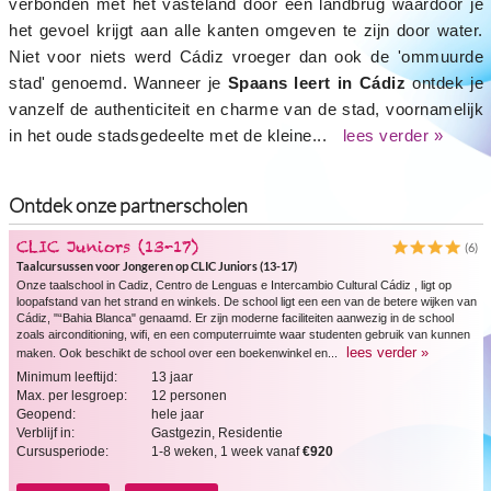
verbonden met het vasteland door een landbrug waardoor je
het gevoel krijgt aan alle kanten omgeven te zijn door water.
Niet voor niets werd Cádiz vroeger dan ook de 'ommuurde
stad' genoemd. Wanneer je
Spaans leert in Cádiz
ontdek je
vanzelf de authenticiteit en charme van de stad, voornamelijk
in het oude stadsgedeelte met de kleine...
lees verder »
Ontdek onze partnerscholen
CLIC Juniors (13-17)
(6)
Taalcursussen voor Jongeren op CLIC Juniors (13-17)
Onze taalschool in Cadiz, Centro de Lenguas e Intercambio Cultural Cádiz , ligt op
loopafstand van het strand en winkels. De school ligt een een van de betere wijken van
Cádiz, "“Bahia Blanca" genaamd. Er zijn moderne faciliteiten aanwezig in de school
zoals airconditioning, wifi, en een computerruimte waar studenten gebruik van kunnen
lees verder »
maken. Ook beschikt de school over een boekenwinkel en...
Minimum leeftijd:
13 jaar
Max. per lesgroep:
12 personen
Geopend:
hele jaar
Verblijf in:
Gastgezin, Residentie
Cursusperiode:
1-8 weken, 1 week vanaf
€920