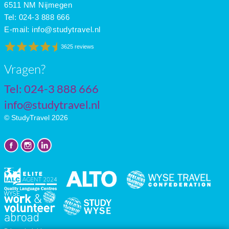
June
25
18
11
6511 NM Nijmegen
July
28
20
12
Tel: 024-3 888 666
E-mail:
info@studytravel.nl
3625 reviews
Vragen?
Tel: 024-3 888 666
info@studytravel.nl
© StudyTravel 2026