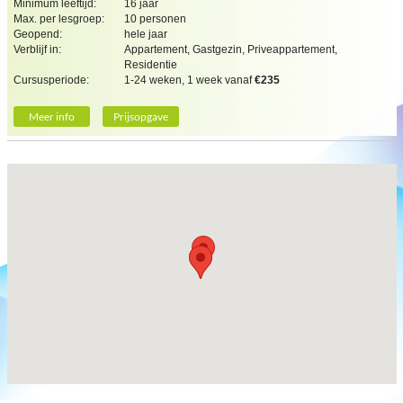
Minimum leeftijd:
16 jaar
Max. per lesgroep:
10 personen
Geopend:
hele jaar
Verblijf in:
Appartement, Gastgezin, Priveappartement,
Residentie
Cursusperiode:
1-24 weken, 1 week vanaf
€235
Meer info
Prijsopgave