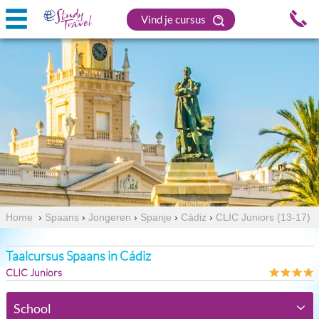
Vind je cursus
Home
›
Spaans
›
Jongeren
›
Spanje
›
Cádiz
›
CLIC Juniors (13-17)
Taalcursus Spaans in Cádiz
CLIC Juniors
School