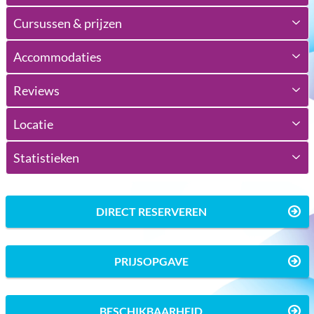
Cursussen & prijzen
Accommodaties
Reviews
Locatie
Statistieken
DIRECT RESERVEREN
PRIJSOPGAVE
BESCHIKBAARHEID