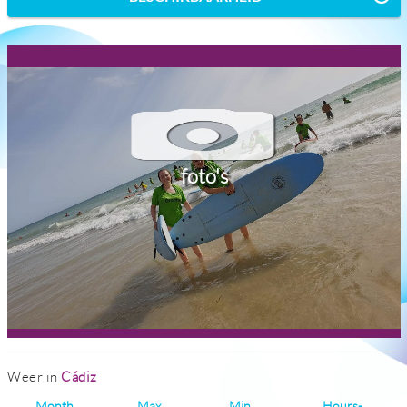
foto's
Weer in
Cádiz
Month
Max
Min
Hours-