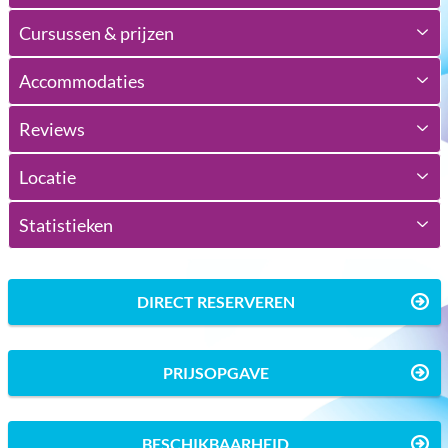
Cursussen & prijzen
Accommodaties
Reviews
Locatie
Statistieken
DIRECT RESERVEREN
PRIJSOPGAVE
BESCHIKBAARHEID