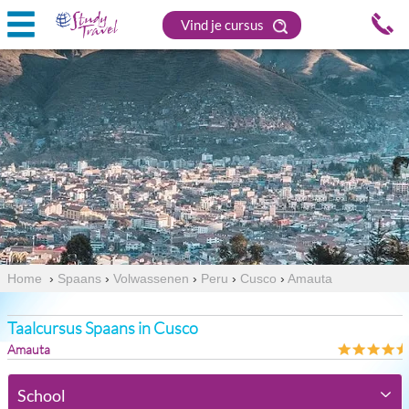
Vind je cursus
Home
›
Spaans
›
Volwassenen
›
Peru
›
Cusco
›
Amauta
Taalcursus Spaans in Cusco
Amauta
School