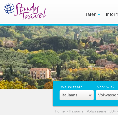
Talen
Infor
Welke taal?
Voor wie?
Italiaans
Volwassen
Home
›
Italiaans
›
Volwassenen 30+