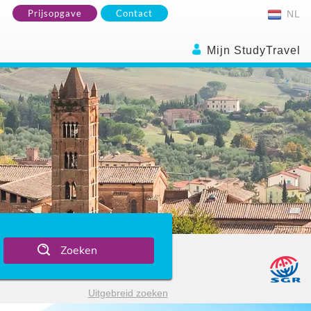
Prijsopgave
Contact
NL
Mijn StudyTravel
Zoeken
Uitgebreid zoeken