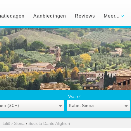
matiedagen
Aanbiedingen
Reviews
Meer...
Waar?
en (30+)
Italië, Siena
›
Italië
›
Siena
›
Societa Dante Alighieri