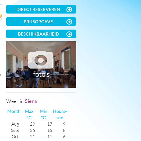
DIRECT RESERVEREN
PRIJSOPGAVE
BESCHIKBAARHEID
foto's
n
n
Weer in
Siena
Month
Max
Min
Hours-
°C
°C
sun
Aug
29
17
9
Sept
26
15
8
Oct
21
11
6