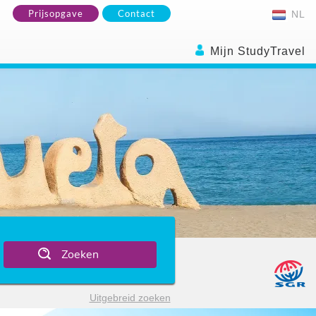
Prijsopgave
Contact
NL
Mijn StudyTravel
Zoeken
Uitgebreid zoeken