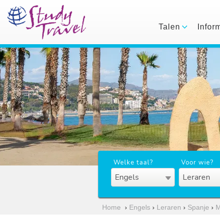
Talen
Infor
Welke taal?
Voor wie?
Engels
Leraren
Home
›
Engels
›
Leraren
›
Spanje
›
M