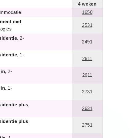
4
weken
ommodatie
1650
ement met
2531
logies
sidentie
, 2-
2491
sidentie
, 1-
2611
in
, 2-
2611
in
, 1-
2731
sidentie plus
,
2631
sidentie plus
,
2751
tie
, 1-