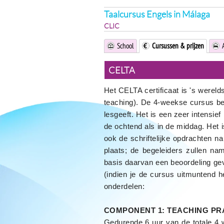
Taalcursus Engels in Málaga
CLIC
School
Cursussen & prijzen
CELTA
Het CELTA certificaat is 's wereld
teaching). De 4-weekse cursus bes
lesgeeft. Het is een zeer intensie
de ochtend als in de middag. Het is
ook de schriftelijke opdrachten n
plaats; de begeleiders zullen na
basis daarvan een beoordeling gev
(indien je de cursus uitmuntend h
onderdelen:
COMPONENT 1: TEACHING PR
Gedurende 6 uur van de totale 4 w