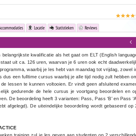
Accommodaties
Locatie
Statistieken
Reviews
s belangrijkste kwalificatie als het gaat om ELT (English languag
taat uit ca. 126 uren, waarvan je 6 uren ook echt daadwerkelij
f programma, waarbij je les hebt van maandag tot vrijdag, zowel i
 dus een fulltime cursus waarbij je alle tijd nodig zult hebben o
a de lessen te kunnen voltooien. Er vindt geen afsluitend exame
melijk gedurende de hele cursus je voortgang beoordelen en o
en. De beoordeling heeft 3 varianten: Pass, Pass ‘B’ en Pass ‘A
ebt afgelegd). De uiteindelijke beoordeling wordt gebaseerd op 
ACTICE
eken training zul je les geven aan studenten op 2 verschillend