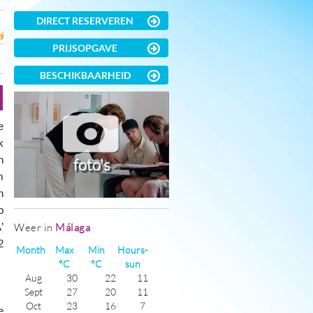
DIRECT RESERVEREN
PRIJSOPGAVE
BESCHIKBAARHEID
e
k
n
foto's
m
n
p
’
Weer in
Málaga
2
Month
Max
Min
Hours-
°C
°C
sun
Aug
30
22
11
Sept
27
20
11
Oct
23
16
7
e