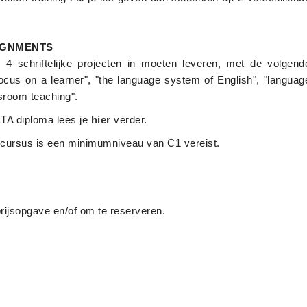
IGNMENTS
4 schriftelijke projecten in moeten leveren, met de volgend
focus on a learner", "the language system of English", "languag
ssroom teaching".
LTA diploma lees je
hier
verder.
cursus is een minimumniveau van C1 vereist.
prijsopgave en/of om te reserveren.