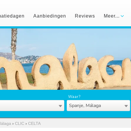
matiedagen
Aanbiedingen
Reviews
Meer...
Waar?
Spanje, Málaga
álaga
›
CLIC
›
CELTA