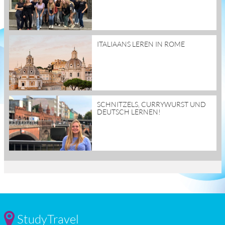
read
ITALIAANS LEREN IN ROME
more
read
SCHNITZELS, CURRYWURST UND
more
DEUTSCH LERNEN!
StudyTravel