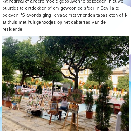
kathedraal of andere mooie gebouwen te bezoeken, nieuwe
buurtjes te ontdekken of om gewoon de sfeer in Sevilla te
beleven. ’S avonds ging ik vaak met vrienden tapas eten of ik
at thuis met huisgenootjes op het dakterras van de
residentie.