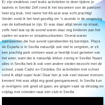
Er zijn eindeloos veel leuke activiteiten te doen tijdens je
taalreis in Sevilla! Zelf vond ik het bezoeken van de paleizen
heel erg leuk, met name het Alcazar was echt prachtig!
Verder vond ik het heel gezellig om ’s avonds in de omgeving
van de kathedraal te zijn. Er was daar altijd leven op straat,
zelfs heel laat op de avond waren daar nog kinderen aan het
spelen en waren er straatmuzikanten. Overal waren
Spanjaarden die hun avond spendeerden bij barretjes. Plaza
de España is in Sevilla natuurlijk ook niet te vergeten, er zit
een prachtig park omheen waar je heerlijk kunt genieten van
het weer, want dat is natuurlijk lekker zonnig in Sevilla! Naast
alles in Sevilla heb ik ook veel andere steden bezocht met de
school, zoals Cadíz en Córdoba. De activiteiten met school
vond ik altijd super leuk! Daar leer je ook veel nieuwe mensen
kennen! Het was altijd erg goed georganiseerd. In Sevilla kun
je overigens ook goed uit gaan, we gingen vaak op dinsdag en
vrijdag met vrienden naar een club in Sevilla