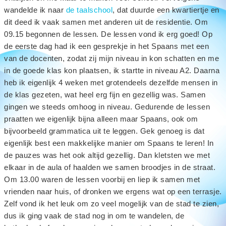
wandelde ik naar
de taalschool
, dat duurde een kwartiertje en
dit deed ik vaak samen met anderen uit de residentie. Om
09.15 begonnen de lessen. De lessen vond ik erg goed! Op
de eerste dag had ik een gesprekje in het Spaans met een
van de docenten, zodat zij mijn niveau in kon schatten en me
in de goede klas kon plaatsen, ik startte in niveau A2. Daarna
heb ik eigenlijk 4 weken met grotendeels dezelfde mensen in
de klas gezeten, wat heel erg fijn en gezellig was. Samen
gingen we steeds omhoog in niveau. Gedurende de lessen
praatten we eigenlijk bijna alleen maar Spaans, ook om
bijvoorbeeld grammatica uit te leggen. Gek genoeg is dat
eigenlijk best een makkelijke manier om Spaans te leren! In
de pauzes was het ook altijd gezellig. Dan kletsten we met
elkaar in de aula of haalden we samen broodjes in de straat.
Om 13.00 waren de lessen voorbij en liep ik samen met
vrienden naar huis, of dronken we ergens wat op een terrasje.
Zelf vond ik het leuk om zo veel mogelijk van de stad te zien,
dus ik ging vaak de stad nog in om te wandelen, de