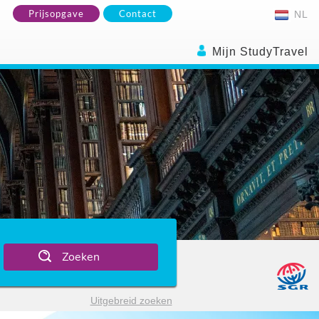
Prijsopgave
Contact
NL
Mijn StudyTravel
Zoeken
Uitgebreid zoeken