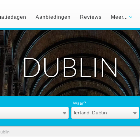
matiedagen
Aanbiedingen
Reviews
Meer...
DUBLIN
Waar?
Ierland, Dublin
ublin