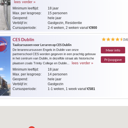
lees verder »
Minimum leeftijd:
18 jaar
Max. per lesgroep:
15 personen
Geopend:
hele jaar
Verblijf in:
Gastgezin, Residentie
Cursusperiode:
2-4 weken, 2 weken vanaf
€900
CES Dublin
(16
Taalcursussen voor Leraren op CES Dublin
De lerarencursussen Engels in Dublin van onze
Meer info
partnerschool CES worden gegeven in een prachtig gebouw
in het centrum van Dublin, in dezelfde straat als historische
Prijsopgave
lees verder »
plaatsen zoals Trinity College en Dublin...
Minimum leeftijd:
18 jaar
Max. per lesgroep:
14 personen
Geopend:
hele jaar
Verblijf in:
Gastgezin
Cursusperiode:
1-1 weken, 1 week vanaf
€581