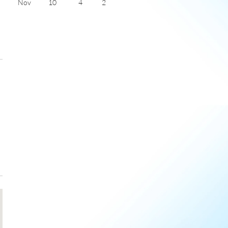
Nov
10
4
2
Dec
8
3
2
Jan
8
1
2
Feb
8
2
3
Mar
10
3
4
Apr
13
4
6
May
15
6
7
)
June
18
9
7
July
20
11
5