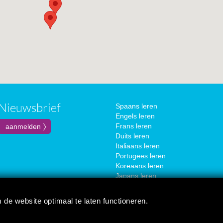
Nieuwsbrief
Spaans leren
Engels leren
Frans leren
Duits leren
Italiaans leren
Portugees leren
Koreaans leren
Japans leren
Chinees leren
Russisch leren
 de website optimaal te laten functioneren.