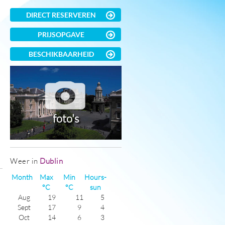
DIRECT RESERVEREN
PRIJSOPGAVE
BESCHIKBAARHEID
foto's
Weer in
Dublin
Month
Max
Min
Hours-
)
°C
°C
sun
Aug
19
11
5
Sept
17
9
4
Oct
14
6
3