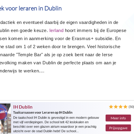
k voor leraren in Dublin
actiek en eventueel daarbij de eigen vaardigheden in de
Dublin een goede keuze.
Ierland
hoort immers bij de Europese
ssen komen in aanmerking voor de Erasmus+ subsidie. En
he stad om 1 of 2 weken door te brengen. Veel historische
aarde "Temple Bar" als je op zoek bent naar de Ierse
bevolking maken van Dublin de perfecte plaats om aan je
onderwijs te werken.
...
IH Dublin
(50
Taalcursussen voor Leraren op IH Dublin
De taalschool IH Dublin is gevestigd in een modern gebouw
Meer info
met vijf verdiepingen. De school telt 42 leslokalen en
beschikt over een glazen atrium waardoor je een prachtig
Prijsopgave
uitzicht over de stad Dublin hebt! De school...