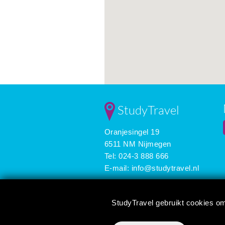
StudyTravel
Oranjesingel 19
6511 NM Nijmegen
Tel: 024-3 888 666
E-mail:
info@studytravel.nl
3626 reviews
StudyTravel gebruikt cookies om