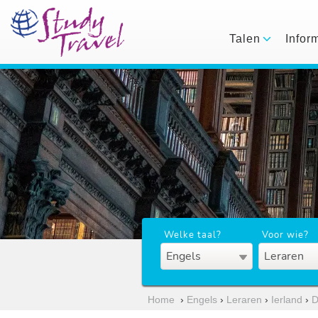
Talen
Infor
Welke taal?
Voor wie?
Engels
Leraren
Home
›
Engels
›
Leraren
›
Ierland
›
D