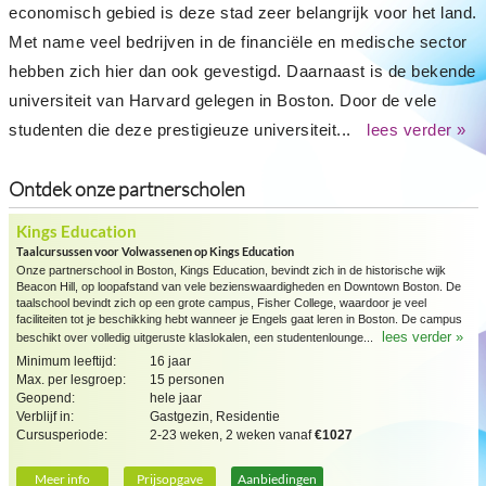
economisch gebied is deze stad zeer belangrijk voor het land.
Met name veel bedrijven in de financiële en medische sector
hebben zich hier dan ook gevestigd. Daarnaast is de bekende
universiteit van Harvard gelegen in Boston. Door de vele
studenten die deze prestigieuze universiteit...
lees verder »
Ontdek onze partnerscholen
Kings Education
Taalcursussen voor Volwassenen op Kings Education
Onze partnerschool in Boston, Kings Education, bevindt zich in de historische wijk
Beacon Hill, op loopafstand van vele bezienswaardigheden en Downtown Boston. De
taalschool bevindt zich op een grote campus, Fisher College, waardoor je veel
faciliteiten tot je beschikking hebt wanneer je Engels gaat leren in Boston. De campus
lees verder »
beschikt over volledig uitgeruste klaslokalen, een studentenlounge...
Minimum leeftijd:
16 jaar
Max. per lesgroep:
15 personen
Geopend:
hele jaar
Verblijf in:
Gastgezin, Residentie
Cursusperiode:
2-23 weken, 2 weken vanaf
€1027
Meer info
Prijsopgave
Aanbiedingen