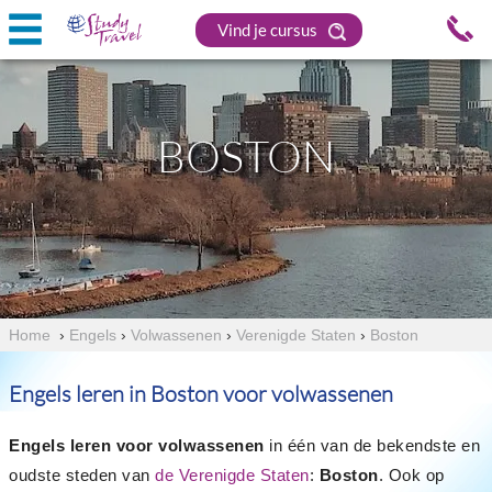
Vind je cursus
BOSTON
Home
›
Engels
›
Volwassenen
›
Verenigde Staten
›
Boston
Engels leren in Boston voor volwassenen
Engels leren voor volwassenen
in één van de bekendste en
oudste steden van
de Verenigde Staten
:
Boston
. Ook op