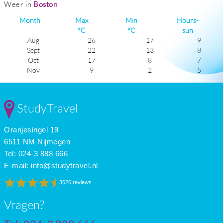
Weer in
Boston
Month
Max
Min
Hours-
°C
°C
sun
Aug
26
17
9
Sept
22
13
8
Oct
17
8
7
Nov
9
2
5
Dec
4
-4
5
Jan
2
-7
5
Feb
3
-6
6
StudyTravel
Mar
6
-2
7
Apr
12
3
7
Oranjesingel 19
May
19
9
8
June
24
14
9
6511 NM Nijmegen
July
27
17
10
Tel: 024-3 888 666
E-mail:
info@studytravel.nl
3626 reviews
Vragen?