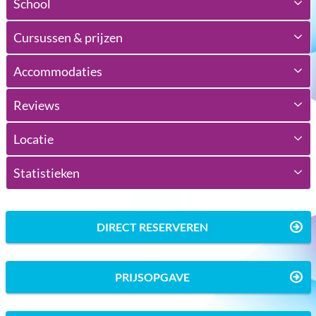
School
Cursussen & prijzen
Accommodaties
Reviews
Locatie
Statistieken
DIRECT RESERVEREN
PRIJSOPGAVE