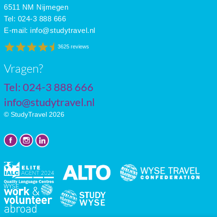
June
18
10
7
6511 NM Nijmegen
July
20
12
7
Tel: 024-3 888 666
E-mail:
info@studytravel.nl
3625 reviews
Vragen?
Tel: 024-3 888 666
info@studytravel.nl
© StudyTravel 2026