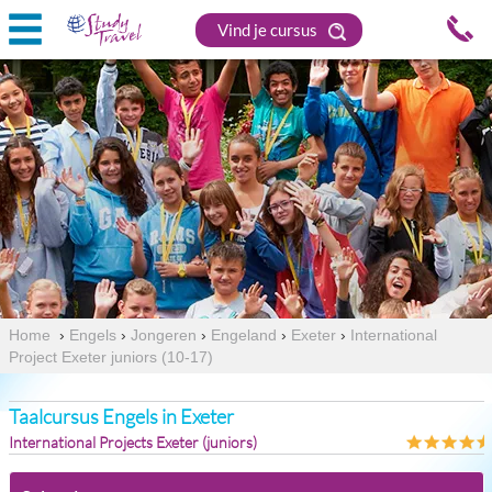
Vind je cursus
Home
›
Engels
›
Jongeren
›
Engeland
›
Exeter
›
International
Project Exeter juniors (10-17)
Taalcursus Engels in Exeter
International Projects Exeter (juniors)