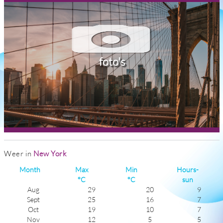
foto's
Weer in
New York
Month
Max
Min
Hours-
°C
°C
sun
Aug
29
20
9
Sept
25
16
7
Oct
19
10
7
Nov
12
5
5