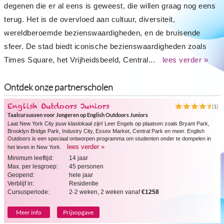
degenen die er al eens is geweest, die willen graag nog eens
terug. Het is de overvloed aan cultuur, diversiteit,
wereldberoemde bezienswaardigheden, en de bruisende
sfeer. De stad biedt iconische bezienswaardigheden zoals
Times Square, het Vrijheidsbeeld, Central...
lees verder »
Ontdek onze partnerscholen
English Outdoors Juniors
(1)
Taalcursussen voor Jongeren op English Outdoors Juniors
Laat New York City jouw klaslokaal zijn! Leer Engels op plaatsen zoals Bryant Park,
Brooklyn Bridge Park, Industry City, Essex Market, Central Park en meer. English
Outdoors is een speciaal ontworpen programma om studenten onder te dompelen in
lees verder »
het leven in New York.
Minimum leeftijd:
14 jaar
Max. per lesgroep:
45 personen
Geopend:
hele jaar
Verblijf in:
Residentie
Cursusperiode:
2-2 weken, 2 weken vanaf
€1258
Meer info
Prijsopgave