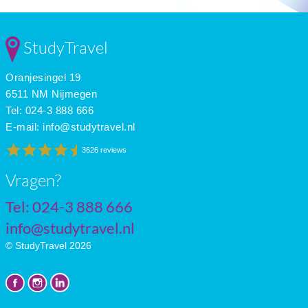
Dec
6
-1
5
Jan
3
-4
5
Feb
5
-3
6
StudyTravel
Mar
10
2
7
Apr
16
7
8
Oranjesingel 19
May
22
12
8
June
27
17
9
6511 NM Nijmegen
July
30
20
9
Tel: 024-3 888 666
E-mail:
info@studytravel.nl
3626 reviews
Vragen?
Tel: 024-3 888 666
info@studytravel.nl
© StudyTravel 2026