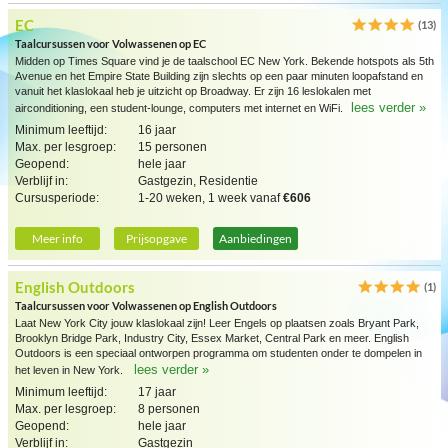
EC
(13)
Taalcursussen voor Volwassenen op EC
Midden op Times Square vind je de taalschool EC New York. Bekende hotspots als 5th
Avenue en het Empire State Building zijn slechts op een paar minuten loopafstand en
vanuit het klaslokaal heb je uitzicht op Broadway. Er zijn 16 leslokalen met
lees verder »
airconditioning, een student-lounge, computers met internet en WiFi.
Minimum leeftijd:
16 jaar
Max. per lesgroep:
15 personen
Geopend:
hele jaar
Verblijf in:
Gastgezin, Residentie
Cursusperiode:
1-20 weken, 1 week vanaf
€606
Meer info
Prijsopgave
Aanbiedingen
English Outdoors
(1)
Taalcursussen voor Volwassenen op English Outdoors
Laat New York City jouw klaslokaal zijn! Leer Engels op plaatsen zoals Bryant Park,
Brooklyn Bridge Park, Industry City, Essex Market, Central Park en meer. English
Outdoors is een speciaal ontworpen programma om studenten onder te dompelen in
lees verder »
het leven in New York.
Minimum leeftijd:
17 jaar
Max. per lesgroep:
8 personen
Geopend:
hele jaar
Verblijf in:
Gastgezin