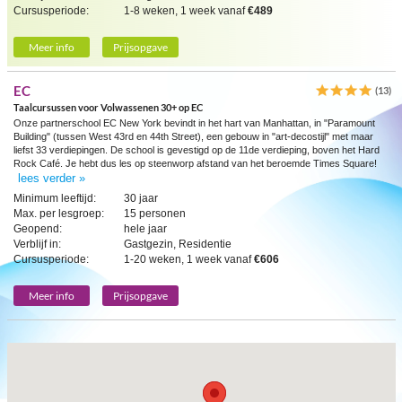
Cursusperiode:
1-8 weken, 1 week vanaf
€489
Meer info
Prijsopgave
EC
(13)
Taalcursussen voor Volwassenen 30+ op EC
Onze partnerschool EC New York bevindt in het hart van Manhattan, in "Paramount
Building" (tussen West 43rd en 44th Street), een gebouw in "art-decostijl" met maar
liefst 33 verdiepingen. De school is gevestigd op de 11de verdieping, boven het Hard
Rock Café. Je hebt dus les op steenworp afstand van het beroemde Times Square!
lees verder »
Minimum leeftijd:
30 jaar
Max. per lesgroep:
15 personen
Geopend:
hele jaar
Verblijf in:
Gastgezin, Residentie
Cursusperiode:
1-20 weken, 1 week vanaf
€606
Meer info
Prijsopgave