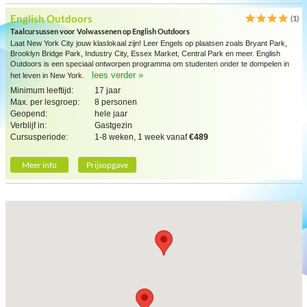
English Outdoors
(1)
Taalcursussen voor Volwassenen op English Outdoors
Laat New York City jouw klaslokaal zijn! Leer Engels op plaatsen zoals Bryant Park,
Brooklyn Bridge Park, Industry City, Essex Market, Central Park en meer. English
Outdoors is een speciaal ontworpen programma om studenten onder te dompelen in
lees verder »
het leven in New York.
Minimum leeftijd:
17 jaar
Max. per lesgroep:
8 personen
Geopend:
hele jaar
Verblijf in:
Gastgezin
Cursusperiode:
1-8 weken, 1 week vanaf
€489
Meer info
Prijsopgave