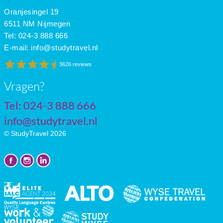
Apr
16
7
8
Oranjesingel 19
May
22
12
8
June
27
17
9
6511 NM Nijmegen
July
30
20
9
Tel: 024-3 888 666
E-mail:
info@studytravel.nl
3626 reviews
Vragen?
Tel: 024-3 888 666
info@studytravel.nl
© StudyTravel 2026