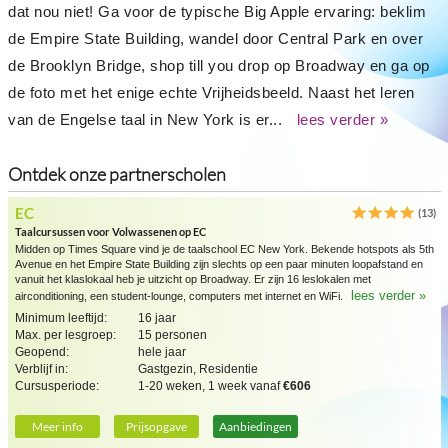
dat nou niet! Ga voor de typische Big Apple ervaring: beklim
de Empire State Building, wandel door Central Park en over
de Brooklyn Bridge, shop till you drop op Broadway en ga op
de foto met het enige echte Vrijheidsbeeld. Naast het leren
van de Engelse taal in New York is er...
lees verder »
Ontdek onze partnerscholen
EC
(13)
Taalcursussen voor Volwassenen op EC
Midden op Times Square vind je de taalschool EC New York. Bekende hotspots als 5th
Avenue en het Empire State Building zijn slechts op een paar minuten loopafstand en
vanuit het klaslokaal heb je uitzicht op Broadway. Er zijn 16 leslokalen met
lees verder »
airconditioning, een student-lounge, computers met internet en WiFi.
Minimum leeftijd:
16 jaar
Max. per lesgroep:
15 personen
Geopend:
hele jaar
Verblijf in:
Gastgezin, Residentie
Cursusperiode:
1-20 weken, 1 week vanaf
€606
Meer info
Prijsopgave
Aanbiedingen