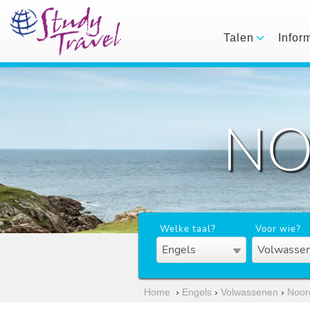
Talen
Infor
NO
Welke taal?
Voor wie?
Engels
Volwassen
Home
›
Engels
›
Volwassenen
›
Noor