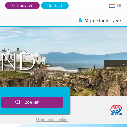
Prijsopgave
Contact
NL
Mijn StudyTravel
AND
Zoeken
Uitgebreid zoeken