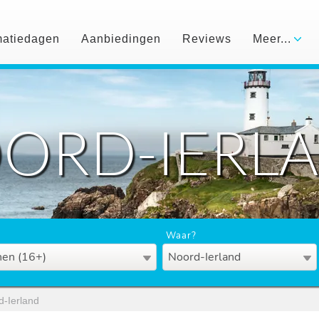
matiedagen
Aanbiedingen
Reviews
Meer...
ORD-IERL
Waar?
en (16+)
Noord-Ierland
d-Ierland