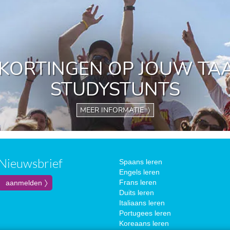
 KORTINGEN OP JOUW TA
STUDYSTUNTS
MEER INFORMATIE 〉
Nieuwsbrief
Spaans leren
Engels leren
Frans leren
Duits leren
Italiaans leren
Portugees leren
Koreaans leren