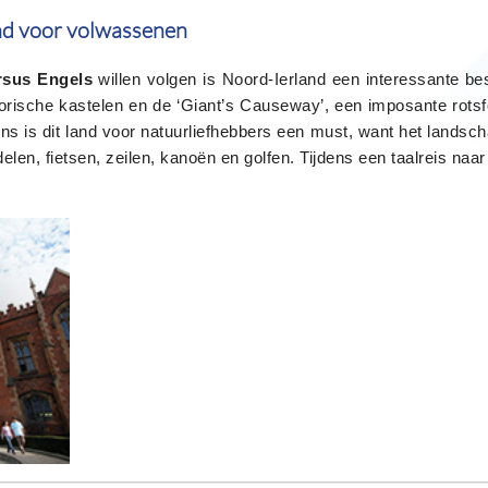
and voor volwassenen
rsus Engels
willen volgen is Noord-Ierland een interessante be
storische kastelen en de ‘Giant’s Causeway’, een imposante rots
 is dit land voor natuurliefhebbers een must, want het landsch
len, fietsen, zeilen, kanoën en golfen. Tijdens een taalreis naar