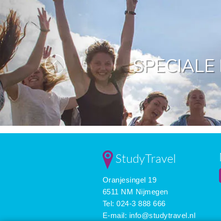
SPECIALE
StudyTravel
Oranjesingel 19
6511 NM Nijmegen
Tel: 024-3 888 666
E-mail:
info@studytravel.nl