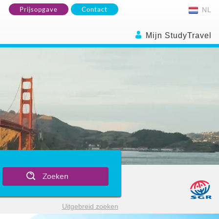
Prijsopgave
Contact
NL
Mijn StudyTravel
Zoeken
sco
Uitgebreid zoeken