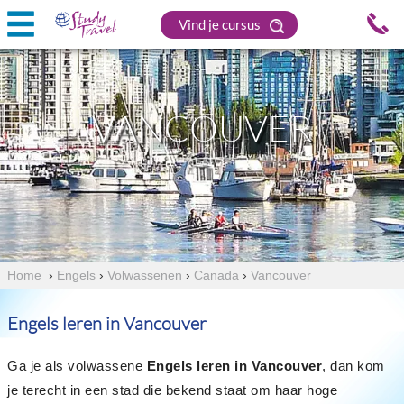
Vind je cursus
VANCOUVER
Home
›
Engels
›
Volwassenen
›
Canada
›
Vancouver
Engels leren in Vancouver
Ga je als volwassene
Engels leren in Vancouver
, dan kom
je terecht in een stad die bekend staat om haar hoge