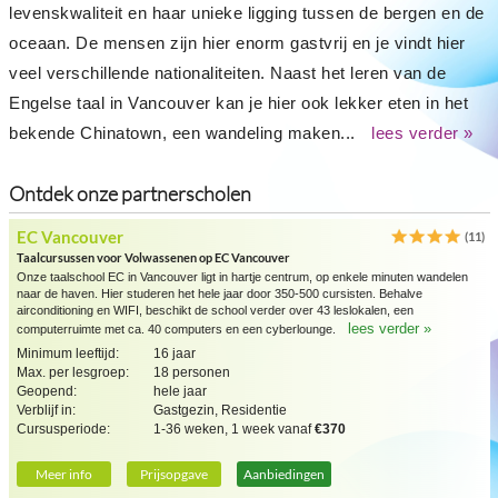
levenskwaliteit en haar unieke ligging tussen de bergen en de
oceaan. De mensen zijn hier enorm gastvrij en je vindt hier
veel verschillende nationaliteiten. Naast het leren van de
Engelse taal in Vancouver kan je hier ook lekker eten in het
bekende Chinatown, een wandeling maken...
lees verder »
Ontdek onze partnerscholen
EC Vancouver
(11)
Taalcursussen voor Volwassenen op EC Vancouver
Onze taalschool EC in Vancouver ligt in hartje centrum, op enkele minuten wandelen
naar de haven. Hier studeren het hele jaar door 350-500 cursisten. Behalve
airconditioning en WIFI, beschikt de school verder over 43 leslokalen, een
lees verder »
computerruimte met ca. 40 computers en een cyberlounge.
Minimum leeftijd:
16 jaar
Max. per lesgroep:
18 personen
Geopend:
hele jaar
Verblijf in:
Gastgezin, Residentie
Cursusperiode:
1-36 weken, 1 week vanaf
€370
Meer info
Prijsopgave
Aanbiedingen