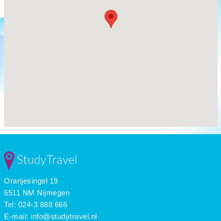
StudyTravel
Oranjesingel 19
6511 NM Nijmegen
Tel: 024-3 888 666
E-mail:
info@studytravel.nl