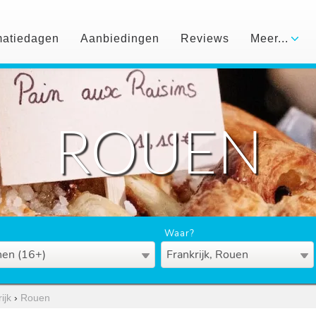
matiedagen
Aanbiedingen
Reviews
Meer...
ROUEN
Waar?
en (16+)
Frankrijk, Rouen
ijk
›
Rouen