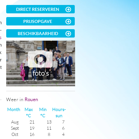
DIRECT RESERVEREN
PRIJSOPGAVE
n
-
BESCHIKBAARHEID
s
n
k
r
t
foto's
Weer in
Rouen
)
Month
Max
Min
Hours-
°C
°C
sun
Aug
21
13
7
Sept
19
11
6
Oct
16
8
4