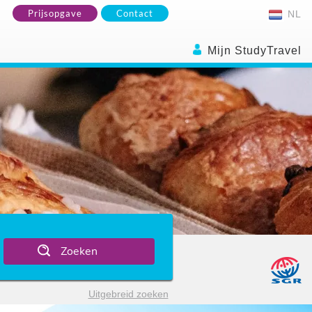
Prijsopgave
Contact
NL
Mijn StudyTravel
Zoeken
Uitgebreid zoeken