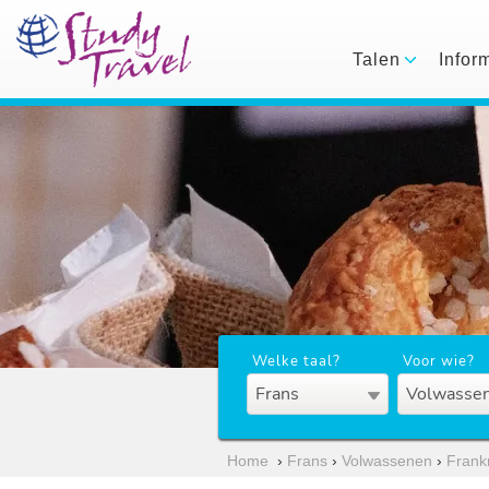
Talen
Infor
Welke taal?
Voor wie?
Frans
Volwassen
Home
›
Frans
›
Volwassenen
›
Frankr