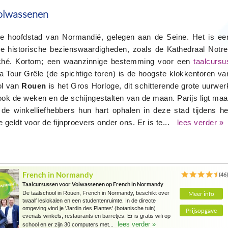
volwassenen
ige hoofdstad van Normandië, gelegen aan de Seine. Het is ee
ge historische bezienswaardigheden, zoals de Kathedraal Notre
ché. Kortom; een waanzinnige bestemming voor een
taalcursu
La Tour Grêle (de spichtige toren) is de hoogste klokkentoren va
ol van
Rouen
is het Gros Horloge, dit schitterende grote uurwer
r ook de weken en de schijngestalten van de maan. Parijs ligt maa
e winkelliefhebbers hun hart ophalen in deze stad tijdens he
 geldt voor de fijnproevers onder ons. Er is te...
lees verder »
French in Normandy
(46
Taalcursussen voor Volwassenen op French in Normandy
De taalschool in Rouen, French in Normandy, beschikt over
Meer info
twaalf leslokalen en een studentenruimte. In de directe
omgeving vind je 'Jardin des Plantes' (botanische tuin)
Prijsopgave
evenals winkels, restaurants en barretjes. Er is gratis wifi op
lees verder »
school en er zijn 30 computers met...