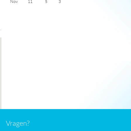
Nov
11
5
3
Dec
8
3
2
Jan
7
2
2
Feb
8
2
3
Mar
10
3
4
Apr
13
5
6
May
16
8
7
June
19
11
8
July
21
13
8
Vragen?