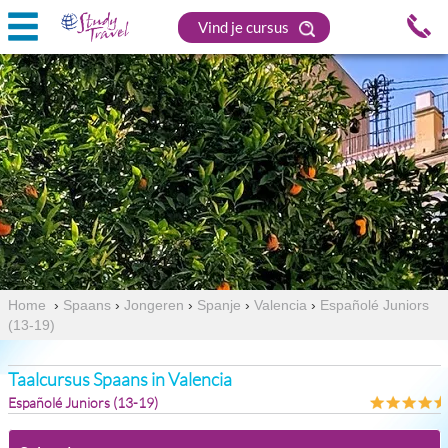
Vind je cursus
Home
›
Spaans
›
Jongeren
›
Spanje
›
Valencia
›
Españolé Juniors
(13-19)
Taalcursus Spaans in Valencia
Españolé Juniors (13-19)