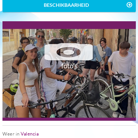
BESCHIKBAARHEID
foto's
Weer in
Valencia