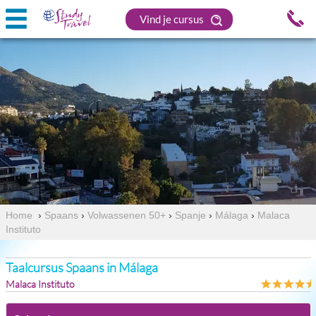
Vind je cursus
Home
›
Spaans
›
Volwassenen 50+
›
Spanje
›
Málaga
›
Malaca
Instituto
Taalcursus Spaans in Málaga
Malaca Instituto