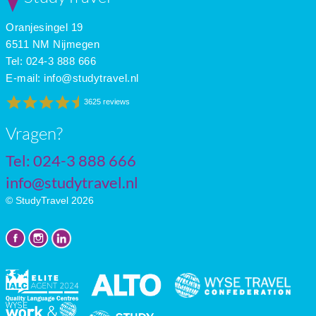
Apr
21
13
8
Oranjesingel 19
May
23
15
10
June
27
19
11
6511 NM Nijmegen
July
29
21
11
Tel: 024-3 888 666
E-mail:
info@studytravel.nl
3625 reviews
Vragen?
Tel: 024-3 888 666
info@studytravel.nl
© StudyTravel 2026