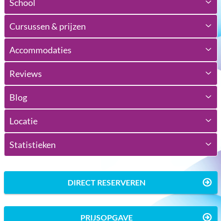
School
Cursussen & prijzen
Accommodaties
Reviews
Blog
Locatie
Statistieken
DIRECT RESERVEREN
PRIJSOPGAVE