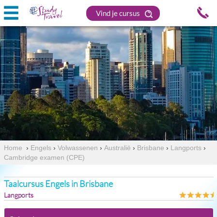
Vind je cursus
Home
›
Engels
›
Volwassenen
›
Australië
›
Brisbane
›
Langports
›
Cambridge examen (CPE)
Taalcursus Engels in Brisbane
Langports