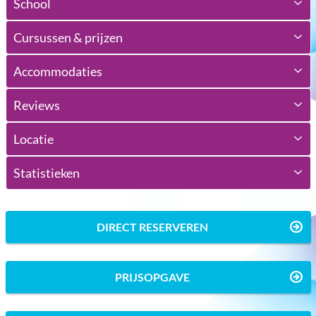
School
Cursussen & prijzen
Accommodaties
Reviews
Locatie
Statistieken
DIRECT RESERVEREN
PRIJSOPGAVE