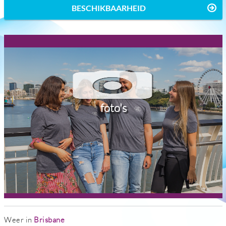
BESCHIKBAARHEID
foto's
Weer in
Brisbane