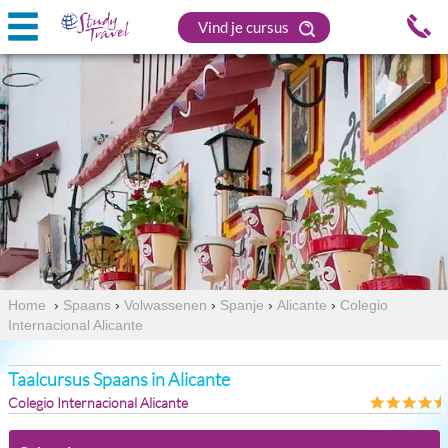
Vind je cursus
Home
›
Spaans
›
Volwassenen
›
Spanje
›
Alicante
›
Colegio
Internacional Alicante
Taalcursus Spaans in Alicante
Colegio Internacional Alicante