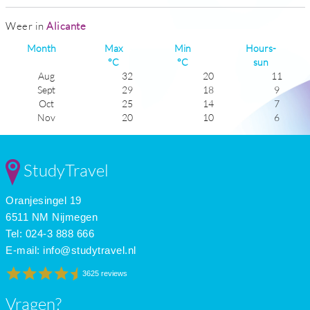
Weer in
Alicante
Month
Max
Min
Hours-
°C
°C
sun
Aug
32
20
11
Sept
29
18
9
Oct
25
14
7
Nov
20
10
6
Dec
17
8
6
Jan
16
6
6
Feb
17
6
7
StudyTravel
Mar
19
8
7
Apr
21
11
8
Oranjesingel 19
May
24
13
10
June
28
17
11
6511 NM Nijmegen
July
31
20
12
Tel: 024-3 888 666
E-mail:
info@studytravel.nl
3625 reviews
Vragen?