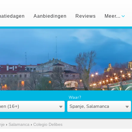
matiedagen
Aanbiedingen
Reviews
Meer...
Waar?
en (16+)
Spanje, Salamanca
nje
›
Salamanca
›
Colegio Delibes