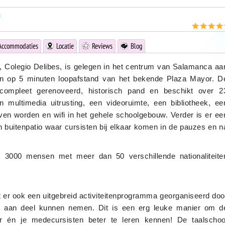
a
Accommodaties
Locatie
Reviews
Blog
 Colegio Delibes, is gelegen in het centrum van Salamanca aa
en op 5 minuten loopafstand van het bekende Plaza Mayor. D
 compleet gerenoveerd, historisch pand en beschikt over 2
en multimedia uitrusting, een videoruimte, een bibliotheek, ee
n worden en wifi in het gehele schoolgebouw. Verder is er ee
 buitenpatio waar cursisten bij elkaar komen in de pauzes en n
n 3000 mensen met meer dan 50 verschillende nationaliteite
 er ook een uitgebreid activiteitenprogramma georganiseerd doo
en aan deel kunnen nemen. Dit is een erg leuke manier om d
 én je medecursisten beter te leren kennen! De taalschoo