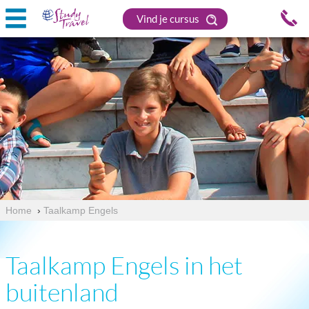
Vind je cursus
Home
›
Taalkamp Engels
Taalkamp Engels in het
buitenland