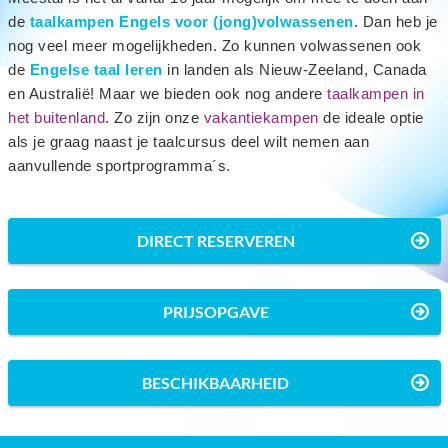
de
taalkampen Engels voor (jong)volwassenen
. Dan heb je
nog veel meer mogelijkheden. Zo kunnen volwassenen ook
de
Engelse taal leren
in landen als Nieuw-Zeeland, Canada
en Australië! Maar we bieden ook nog andere
taalkampen in
het buitenland
. Zo zijn onze
vakantiekampen
de ideale optie
als je graag naast je taalcursus deel wilt nemen aan
aanvullende sportprogramma´s.
DIRECT RESERVEREN
PRIJSOPGAVE
BESCHIKBAARHEID