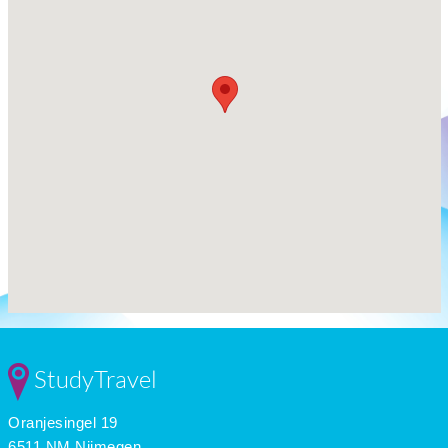
StudyTravel
Oranjesingel 19
6511 NM Nijmegen